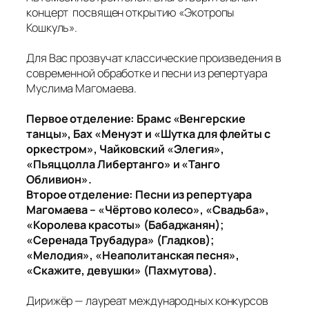
концерт посвящен открытию «Экотропы
Кошкуль».
Для Вас прозвучат классические произведения в
современной обработке и песни из репертуара
Муслима Магомаева.
Первое отделение: Брамс «Венгерские
танцы», Бах «Менуэт и «Шутка для флейты с
оркестром», Чайковский «Элегия»,
«Пьяццолла Либертанго» и «Танго
Обливион».
Второе отделение: Песни из репертуара
Магомаева – «Чёртово колесо», «Свадьба»,
«Королева красоты» (Бабаджанян);
«Серенада Трубадура» (Гладков);
«Мелодия», «Неаполитанская песня»,
«Скажите, девушки» (Пахмутова).
Дирижёр — лауреат международных конкурсов