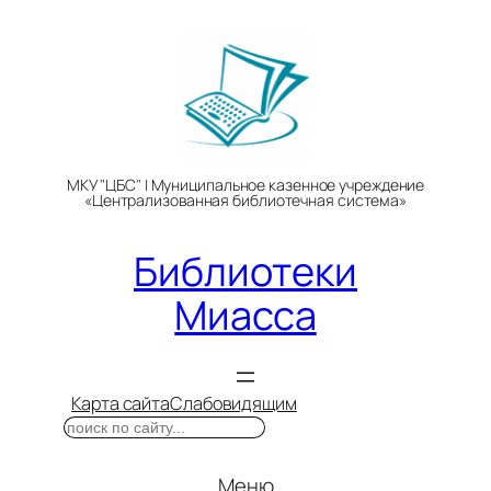
Перейти
к
содержимому
МКУ "ЦБС" | Муниципальное казенное учреждение
«Централизованная библиотечная система»
Библиотеки
Миасса
Карта сайта
Слабовидящим
Поиск
Меню