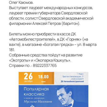
Олег Каюмов.
Выступает лауреат международных конкурсов,
лауреат премии губернатора Свердловской
области, солист Свердловской академической
филармонии Алексей Петров (баритон).
Билеты можно приобрести в кассе ДК
«Автомобилестроителей», в ДК «Горняк» (на
вахте), в магазине «Богатая грядка» – ул. 8 марта
181.
Собранные средства пойдут на развитие
«Экотропы» и «Экопарка Кошкуль».
Справки по .: 89222337765