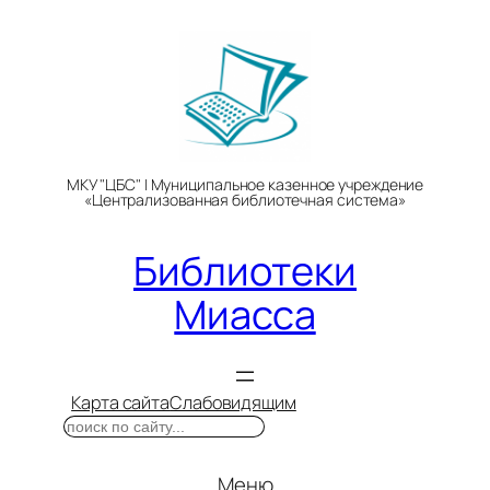
Перейти
к
содержимому
МКУ "ЦБС" | Муниципальное казенное учреждение
«Централизованная библиотечная система»
Библиотеки
Миасса
Карта сайта
Слабовидящим
Поиск
Меню