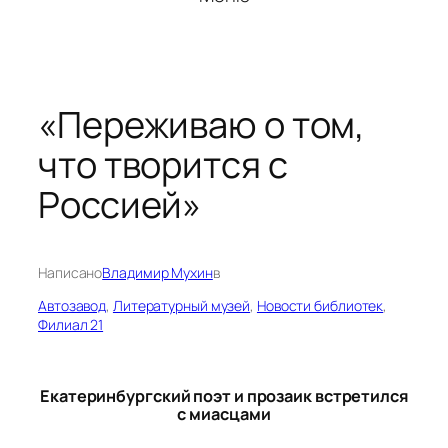
«Переживаю о том,
что творится с
Россией»
Написано
Владимир Мухин
в
Автозавод
, 
Литературный музей
, 
Новости библиотек
, 
Филиал 21
Екатеринбургский поэт и прозаик встретился
с миасцами