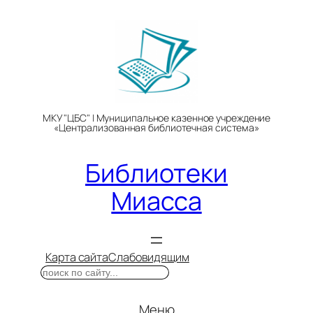
Перейти
к
содержимому
МКУ "ЦБС" | Муниципальное казенное учреждение
«Централизованная библиотечная система»
Библиотеки
Миасса
Карта сайта
Слабовидящим
Поиск
Меню