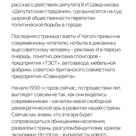
рассказ о действиях депутата В.И.Шведчикова
«Депутатские страдания», где выносятся на суд
широкой общественности перепитии
политической борьбы в городе.
Последняя страница газеты «Глагол» привычна
современному читателю, но была в диковинку
еще советскому человеку – реклама. И в первую
очередь, понятно, реклама спонсоров –
предприятия «ТЭСТ», автозавода, мебельной
фабрики, советско-британского совместного
предприятия «Совиндейта».
Начало 1990-х годов сейчас, по прошествии лет,
выглядят совсем не так, как они виделись
современникам – началом новой свободной
демократической эры в развитии нашей страны.
Сейчас мы знаем, что эта эра будет
сопровождаться обнищанием населения,
развалом страны, разгулом бандитизма, крахом
экономики. Но тогда – журналисты нового