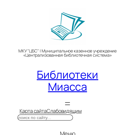
Перейти
к
содержимому
МКУ "ЦБС" | Муниципальное казенное учреждение
«Централизованная библиотечная система»
Библиотеки
Миасса
Карта сайта
Слабовидящим
Поиск
Меню