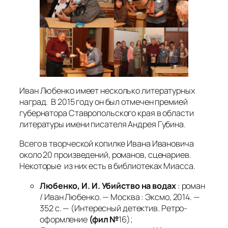
Иван Любенко имеет несколько литературных
наград. В 2015 году он был отмечен премией
губернатора Ставропольского края в области
литературы имени писателя Андрея Губина.
Всего в творческой копилке Ивана Ивановича
около 20 произведений, романов, сценариев.
Некоторые из них есть в библиотеках Миасса.
Любенко, И. И. Убийство на водах
: роман
/ Иван Любенко. — Москва : Эксмо, 2014. —
352 с. — (Интересный детектив. Ретро-
оформление
(фил №
16);