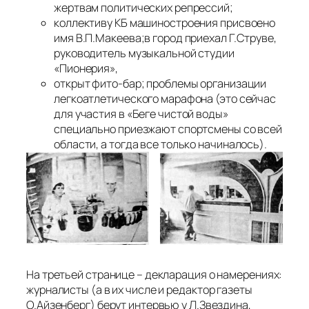
жертвам политических репрессий;
коллективу КБ машиностроения присвоено
имя В.П.Макеева;в город приехал Г.Струве,
руководитель музыкальной студии
«Пионерия»,
открыт фито-бар; проблемы организации
легкоатлетического марафона (это сейчас
для участия в «Беге чистой воды»
специально приезжают спортсмены со всей
области, а тогда все только начиналось).
На третьей странице – декларация о намерениях:
журналисты (а в их числе и редактор газеты
О.Айзенберг) берут интервью у Л.Звездина,