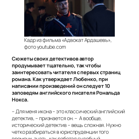
Кадр из фильма «Адвокат Ардашевъ»,
фото youtube.com
Сюжеты своих детективов автор
продумывает тщательно, так чтобы
заинтересовать читателя с первых страниц
романа. Как утверждает Любенко, при
написании произведений он следует 10
заповедям английского писателя Рональда
Нокса.
– Для меня икона – это классический английский
детектив, – признается он. – А вообще,
исторический детектив – вещь сложная. Нужно
четко разбираться в юриспруденции того
времени, знать, как работал судебный