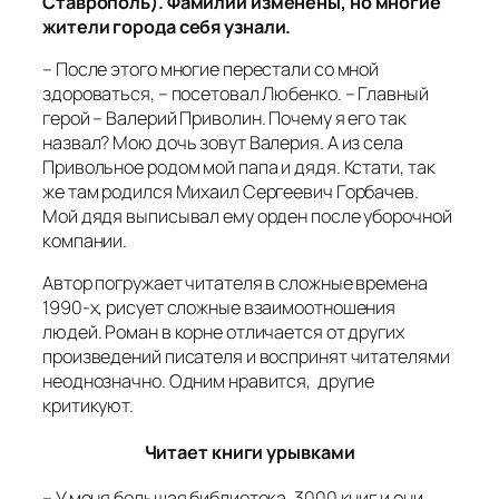
Ставрополь). Фамилии изменены, но многие
жители города себя узнали.
– После этого многие перестали со мной
здороваться, – посетовал Любенко. – Главный
герой – Валерий Приволин. Почему я его так
назвал? Мою дочь зовут Валерия. А из села
Привольное родом мой папа и дядя. Кстати, так
же там родился Михаил Сергеевич Горбачев.
Мой дядя выписывал ему орден после уборочной
компании.
Автор погружает читателя в сложные времена
1990-х, рисует сложные взаимоотношения
людей. Роман в корне отличается от других
произведений писателя и воспринят читателями
неоднозначно. Одним нравится, другие
критикуют.
Читает книги урывками
– У меня большая библиотека, 3000 книг и они