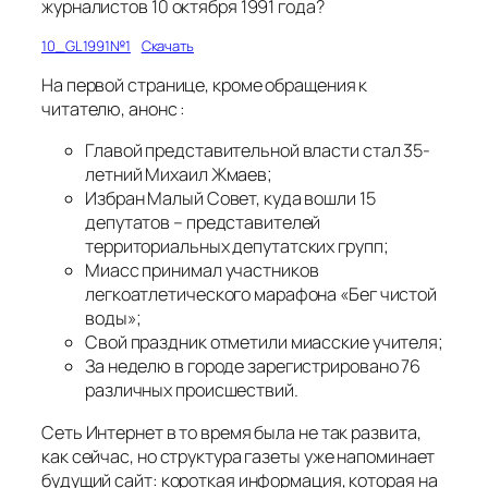
журналистов 10 октября 1991 года?
10_GL1991№1
Скачать
На первой странице, кроме обращения к
читателю, анонс :
Главой представительной власти стал 35-
летний Михаил Жмаев;
Избран Малый Совет, куда вошли 15
депутатов – представителей
территориальных депутатских групп;
Миасс принимал участников
легкоатлетического марафона «Бег чистой
воды»;
Свой праздник отметили миасские учителя;
За неделю в городе зарегистрировано 76
различных происшествий.
Сеть Интернет в то время была не так развита,
как сейчас, но структура газеты уже напоминает
будущий сайт: короткая информация, которая на