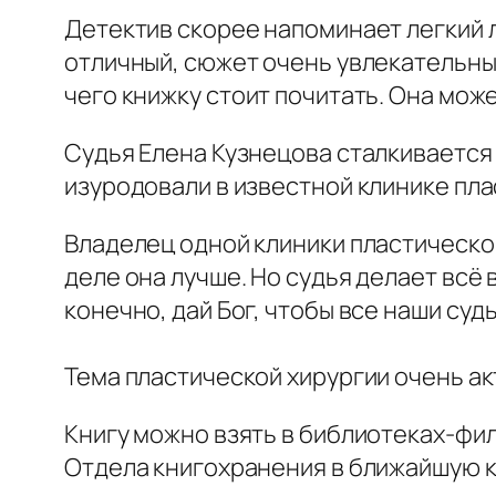
Детектив скорее напоминает легкий л
отличный, сюжет очень увлекательны
чего книжку стоит почитать. Она мож
Судья Елена Кузнецова сталкивается 
изуродовали в известной клинике пла
Владелец одной клиники пластической
деле она лучше. Но судья делает всё
конечно, дай Бог, чтобы все наши судь
⠀
Тема пластической хирургии очень а
Книгу можно взять в библиотеках-филиала
Отдела книгохранения в ближайшую к