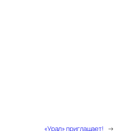
«Урал» приглашает!
→