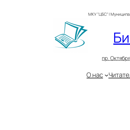
Перейти
к
МКУ "ЦБС" | Муницип
содержимому
Би
пр. Октября
О нас
Читате