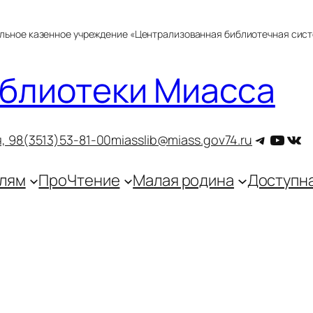
альное казенное учреждение «Централизованная библиотечная сис
блиотеки Миасса
Telegra
YouT
ВКо
, 9
8(3513)53-81-00
miasslib@miass.gov74.ru
лям
ПроЧтение
Малая родина
Доступн