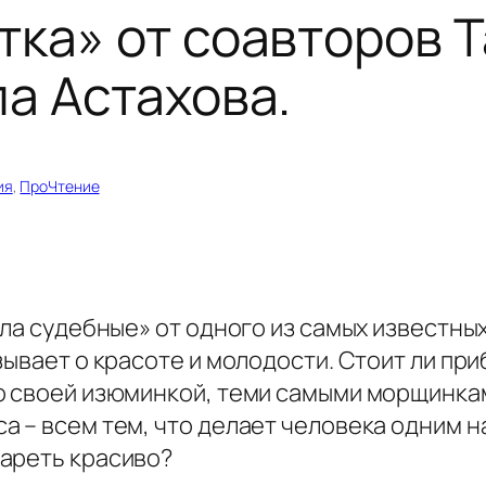
тка» от соавторов 
ла Астахова.
ия
, 
ПроЧтение
ела судебные» от одного из самых известны
зывает о красоте и молодости. Стоит ли пр
о своей изюминкой, теми самыми морщинкам
 – всем тем, что делает человека одним н
ареть красиво?