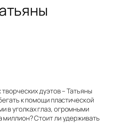
Татьяны
х творческих дуэтов – Татьяны
ибегать к помощи пластической
и в уголках глаз, огромными
а миллион? Стоит ли удерживать