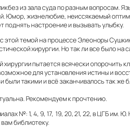
икбез из зала суда по разным вопросам. Яз
й. Юмор, жизнелюбие, неиссякаемый оптими
ет поднять настроение и вызывать улыбку.
с этой темой на процессе Элеоноры Сушкино
стической хирургии. Но так ли все было на 
 хирургии пытается всячески опорочить кл
 возможное для установления истины и вос
и были такими и всё заканчивалось так же б
ктуальна. Рекомендуем к прочтению.
х №: 1, 4, 9, 17, 19, 20, 21, 22, в ЦГБ им. Ю
 вам библиотеку.