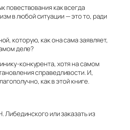
ык повествования как всегда
зм в любой ситуации — это то, ради
й, которую, как она сама заявляет,
самом деле?
инику-конкурента, хотя на самом
становления справедливости. И,
лагополучно, как в этой книге.
. Н. Либединского или заказать из