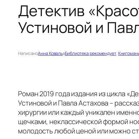
Детектив «Красо
Устиновой и Пав
Написано
Анна Коваль
в
Библиотека рекомендует
, 
Книгоман
Роман 2019 года издания из цикла «Д
Устиновой и Павла Астахова – расска
хирургии или каждый уникален именн
щечками, неклассической формой носа
молодость любой ценой или можно ст