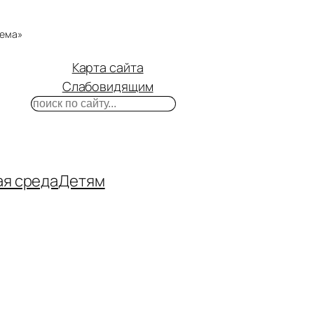
тема»
Карта сайта
Слабовидящим
Поиск
m
ube
нтакте
ая среда
Детям