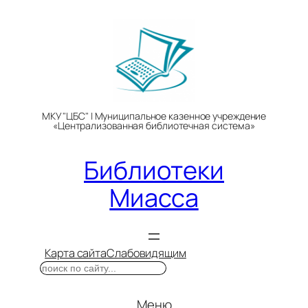
Перейти
к
содержимому
МКУ "ЦБС" | Муниципальное казенное учреждение
«Централизованная библиотечная система»
Библиотеки
Миасса
Карта сайта
Слабовидящим
Поиск
Меню