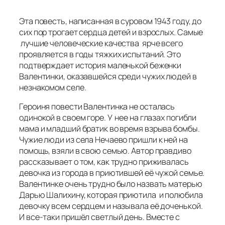
Эта повесть, написанная в суровом 1943 году, до
сих пор трогает сердца детей и взрослых. Самые
лучшие человеческие качества ярче всего
проявляется в годы тяжких испытаний. Это
подтверждает история маленькой беженки
Валентинки, оказавшейся среди чужих людей в
незнакомом селе.
Героиня повести Валентинка не осталась
одинокой в своем горе. У нее на глазах погибли
мама и младший братик во время взрыва бомбы.
Чужие люди из села Нечаево пришли к ней на
помощь, взяли в свою семью. Автор правдиво
рассказывает о том, как трудно приживалась
девочка из города в приютившей её чужой семье.
Валентинке очень трудно было назвать матерью
Дарью Шалихину, которая приютила и полюбила
девочку всем сердцем и называла её доченькой.
И все-таки пришёл светлый день. Вместе с