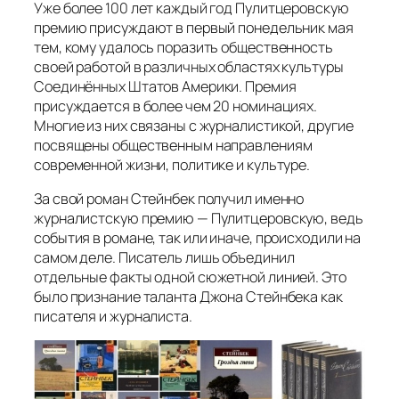
Уже более 100 лет каждый год Пулитцеровскую
премию присуждают в первый понедельник мая
тем, кому удалось поразить общественность
своей работой в различных областях культуры
Соединённых Штатов Америки. Премия
присуждается в более чем 20 номинациях.
Многие из них связаны с журналистикой, другие
посвящены общественным направлениям
современной жизни, политике и культуре.
За свой роман Стейнбек получил именно
журналистскую премию — Пулитцеровскую, ведь
события в романе, так или иначе, происходили на
самом деле. Писатель лишь объединил
отдельные факты одной сюжетной линией. Это
было признание таланта Джона Стейнбека как
писателя и журналиста.