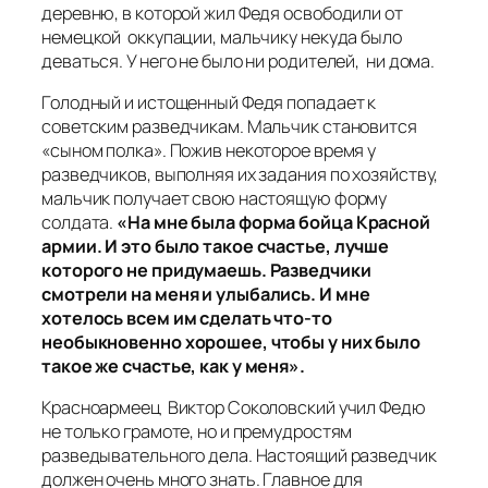
деревню, в которой жил Федя освободили от
немецкой оккупации, мальчику некуда было
деваться. У него не было ни родителей, ни дома.
Голодный и истощенный Федя попадает к
советским разведчикам. Мальчик становится
«сыном полка». Пожив некоторое время у
разведчиков, выполняя их задания по хозяйству,
мальчик получает свою настоящую форму
солдата.
«На мне была форма бойца Красной
армии. И это было такое счастье, лучше
которого не придумаешь. Разведчики
смотрели на меня и улыбались. И мне
хотелось всем им сделать что-то
необыкновенно хорошее, чтобы у них было
такое же счастье, как у меня».
Красноармеец Виктор Соколовский учил Федю
не только грамоте, но и премудростям
разведывательного дела. Настоящий разведчик
должен очень много знать. Главное для