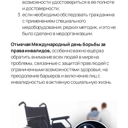
возможности удостовериться в ее полноте
и достоверности;
если необходимо обследовать гражданина
с применением специального
медоборудования, редких методик, и это не
было сделано в медорганизации.
Отмечая Международный день борьбы за
права инвалидов,
особенно важно ещё раз
обратить внимание всех людей в мире на
проблемы, связанные с защитой прав людей с
ограниченными возможностями здоровья, на
преодоление барьеров и включение лиц с
инвалидностью в активную социальную жизнь.