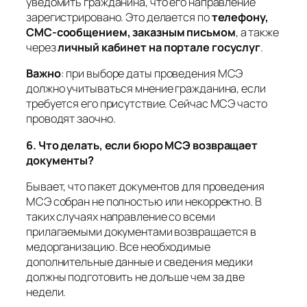
уведомить гражданина, что его направление
зарегистрировано. Это делается по
телефону,
СМС-сообщением, заказным письмом
, а также
через
личный кабинет на портале госуслуг
.
Важно
:
при выборе даты проведения МСЭ
должно учитываться мнение гражданина, если
требуется его присутствие. Сейчас МСЭ часто
проводят заочно.
6. Что делать, если бюро МСЭ возвращает
документы?
Бывает, что пакет документов для проведения
МСЭ собран не полностью или некорректно. В
таких случаях направление со всеми
прилагаемыми документами возвращается в
медорганизацию. Все необходимые
дополнительные данные и сведения медики
должны подготовить не дольше чем за две
недели.