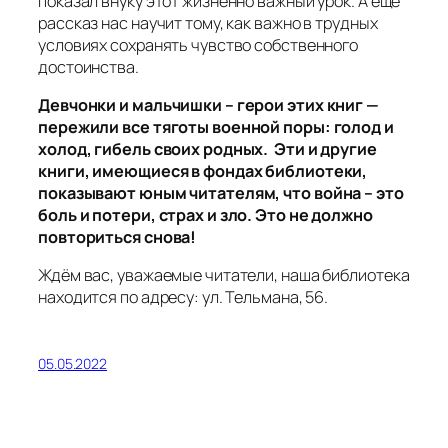
показал внуку этот жизненно важный урок. А еще
рассказ нас научит тому, как важно в трудных
условиях сохранять чувство собственного
достоинства.
Девчонки и мальчишки – герои этих книг —
пережили все тяготы военной поры: голод и
холод, гибель своих родных. Эти и другие
книги, имеющиеся в фондах библиотеки,
показывают юным читателям, что война – это
боль и потери, страх и зло. Это не должно
повториться снова!
Ждём вас, уважаемые читатели, наша библиотека
находится по адресу: ул. Тельмана, 56.
05.05.2022