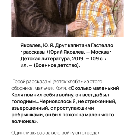
Яковлев, Ю. Я.
Друг капитана Гастелло
: рассказы / Юрий Яковлев. — Москва :
Детская литература, 2019. — 109 с. :
ил. — (Военное детство).
Герой рассказа «Цветок хлеба» из этого
сборника, мальчик Коля.
«Сколько маленький
Коля помнил себя в войну, он всегда был
голодным…Черноволосый, не стриженный,
взъерошенный, с проступающими
рёбрышками, он был похож на маленького
волчонка».
Один лишь раз за всю войну он отведал