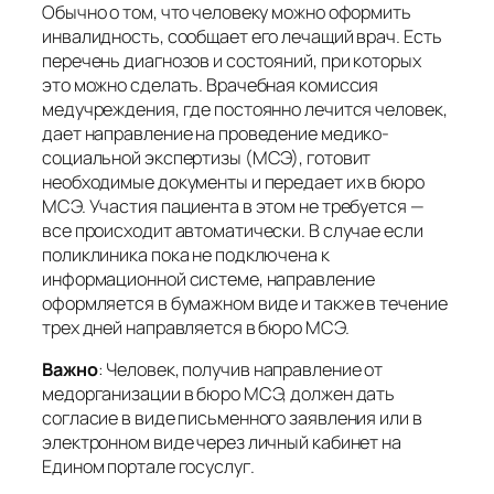
Обычно о том, что человеку можно оформить
инвалидность, сообщает его лечащий врач. Есть
перечень диагнозов и состояний, при которых
это можно сделать. Врачебная комиссия
медучреждения, где постоянно лечится человек,
дает направление на проведение медико-
социальной экспертизы (МСЭ), готовит
необходимые документы и передает их в бюро
МСЭ. Участия пациента в этом не требуется —
все происходит автоматически. В случае если
поликлиника пока не подключена к
информационной системе, направление
оформляется в бумажном виде и также в течение
трех дней направляется в бюро МСЭ.
Важно
:
Человек, получив направление от
медорганизации в бюро МСЭ, должен дать
согласие в виде письменного заявления или в
электронном виде через личный кабинет на
Едином портале госуслуг
.