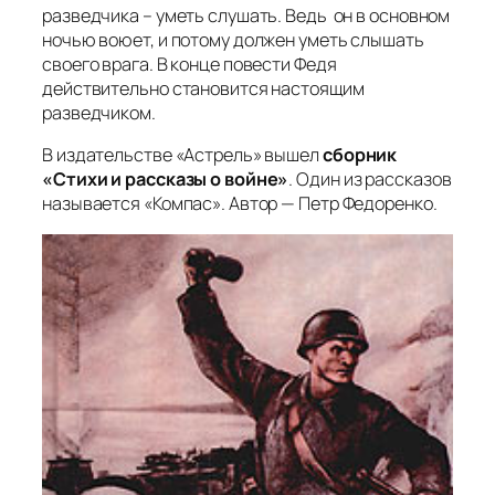
разведчика – уметь слушать. Ведь он в основном
ночью воюет, и потому должен уметь слышать
своего врага. В конце повести Федя
действительно становится настоящим
разведчиком.
В издательстве «Астрель» вышел
сборник
«Стихи и рассказы о войне»
. Один из рассказов
называется «Компас». Автор — Петр Федоренко.