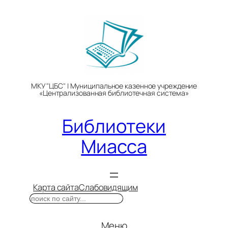
Перейти
к
содержимому
МКУ "ЦБС" | Муниципальное казенное учреждение
«Централизованная библиотечная система»
Библиотеки
Миасса
Карта сайта
Слабовидящим
Поиск
Меню