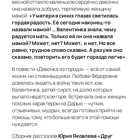
весной оттаяло маленькое сердечко девочки,
она назвала добрую, терпеливую женщину
мамой.
«У матери в синих глазах светилась
гордая радость. Её сегодня наконец-то
назвали мамой! … Валентинка знала, чему
радуется мать. Только её ли она назвала
мамой? Может, нет? Может, и нет. Но все
равно, трудное слово сказано. А раз уже оно
сказано, повторить его будет гораздо легче».
В повести «Девочка из города» — всё от самой
жизни, ни слова выдумки. Любови Фёдоровне
довелось видеть в войну таких вот, как
Валентинка, детей-сирот, на долю которых
выпало недетское горе. Встречала она и женщин,
похожих характером на Дарью – чутких,
отзывчивых, мудрых, всегда готовых прийти на
помощь тому, кто больше всего в этой помощи
нуждается.
Сборник рассказов
Юрия Яковлева «Друг