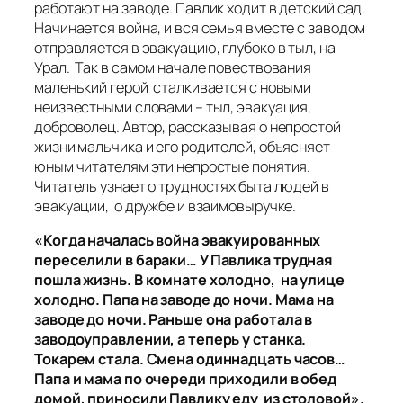
работают на заводе. Павлик ходит в детский сад.
Начинается война, и вся семья вместе с заводом
отправляется в эвакуацию, глубоко в тыл, на
Урал. Так в самом начале повествования
маленький герой сталкивается с новыми
неизвестными словами – тыл, эвакуация,
доброволец. Автор, рассказывая о непростой
жизни мальчика и его родителей, объясняет
юным читателям эти непростые понятия.
Читатель узнает о трудностях быта людей в
эвакуации, о дружбе и взаимовыручке.
«Когда началась война эвакуированных
переселили в бараки… У Павлика трудная
пошла жизнь. В комнате холодно, на улице
холодно. Папа на заводе до ночи. Мама на
заводе до ночи. Раньше она работала в
заводоуправлении, а теперь у станка.
Токарем стала. Смена одиннадцать часов…
Папа и мама по очереди приходили в обед
домой, приносили Павлику еду из столовой».