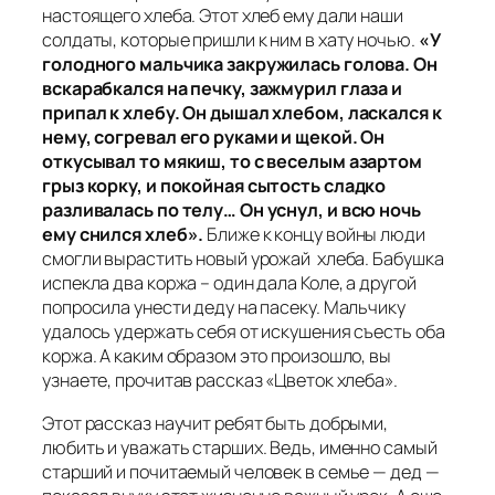
настоящего хлеба. Этот хлеб ему дали наши
солдаты, которые пришли к ним в хату ночью.
«У
голодного мальчика закружилась голова. Он
вскарабкался на печку, зажмурил глаза и
припал к хлебу. Он дышал хлебом, ласкался к
нему, согревал его руками и щекой. Он
откусывал то мякиш, то с веселым азартом
грыз корку, и покойная сытость сладко
разливалась по телу… Он уснул, и всю ночь
ему снился хлеб».
Ближе к концу войны люди
смогли вырастить новый урожай хлеба. Бабушка
испекла два коржа – один дала Коле, а другой
попросила унести деду на пасеку. Мальчику
удалось удержать себя от искушения съесть оба
коржа. А каким образом это произошло, вы
узнаете, прочитав рассказ «Цветок хлеба».
Этот рассказ научит ребят быть добрыми,
любить и уважать старших. Ведь, именно самый
старший и почитаемый человек в семье — дед —