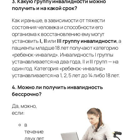
3. Какую группу инвалидности можно
получить и на какой срок?
Как и раньше, в зависимости от тяжести
состояния человека и способности его
организма к восстановлению ему могут
установить
I, II
или
III группу инвалидности
, а
пациенты младше 18 лет получают категорию
«ребенок-инвалид». Инвалидность I группы
устанавливается на два года, II и III групп — на
один год. Категория «ребенок-инвалид»
устанавливается на 1, 2, 5 лет до 14 либо 18 лет.
4. Можно ли получить инвалидность
бессрочно?
Да, можно,
если:
в
течение
двух лет