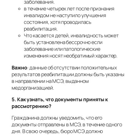
заболевания.
в течение четырех лет после признания
инвалидом не наступило улучшения
состояния, хотя проводилась
реабилитация.
Что касается детей, инвалидность может
быть установлена бессрочно если
заболевание или патологические
изменения носят необратимый характер.
Важно
:
данные об отсутствии положительных
результатов реабилитации должны быть указаны
в направлении на МСЭ, выданном
медорганизацией
.
5. Как узнать, что документы приняты к
рассмотрению?
Гражданина должны уведомить, что его
документы отправлены в МСЭ, в течение одного
дня. В свою очередь, бюро МСЭ должно