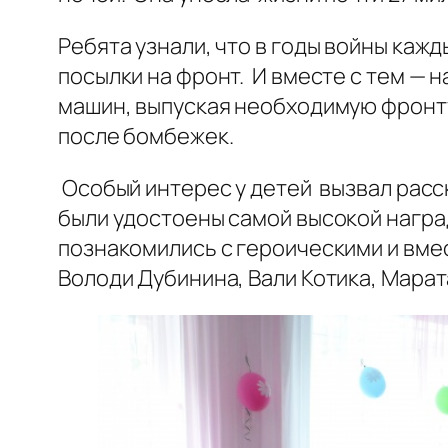
Ребята узнали, что в годы войны каж
посылки на фронт. И вместе с тем — н
машин, выпуская необходимую фронту
после бомбежек.
Особый интерес у детей вызвал расск
были удостоены самой высокой награ
познакомились с героическими и вмес
Володи Дубинина, Вали Котика, Марат