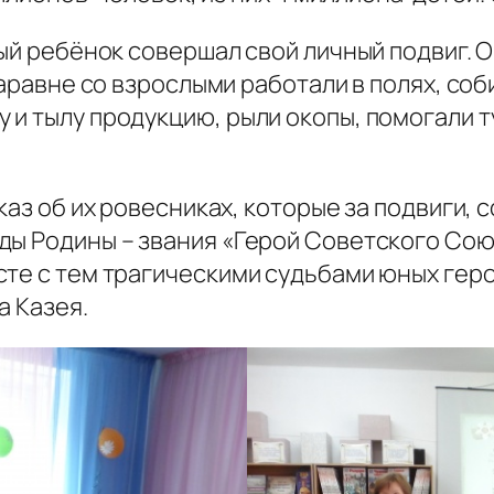
дый ребёнок совершал свой личный подвиг. 
аравне со взрослыми работали в полях, соби
 и тылу продукцию, рыли окопы, помогали 
аз об их ровесниках, которые за подвиги, 
ды Родины – звания «Герой Советского Сою
те с тем трагическими судьбами юных геро
а Казея.