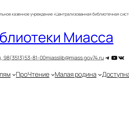
альное казенное учреждение «Централизованная библиотечная сис
блиотеки Миасса
Telegra
YouT
ВКо
, 9
8(3513)53-81-00
miasslib@miass.gov74.ru
лям
ПроЧтение
Малая родина
Доступн