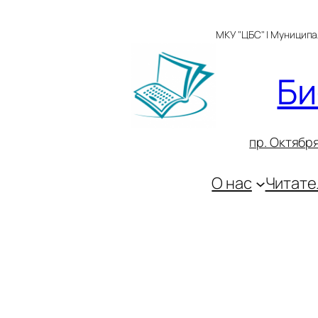
Перейти
к
МКУ "ЦБС" | Муницип
содержимому
Би
пр. Октября
О нас
Читате