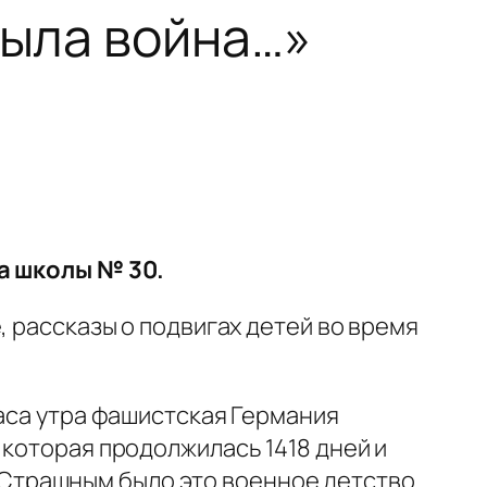
была война…»
са школы № 30.
, рассказы о подвигах детей во время
.
часа утра фашистская Германия
которая продолжилась 1418 дней и
. Страшным было это военное детство.