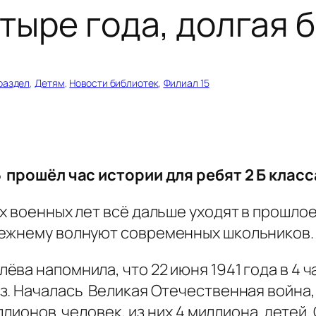
етыре года, долгая 
раздел
, 
Детям
, 
Новости библиотек
, 
Филиал 15
5 прошёл час истории для ребят 2 Б клас
х военных лет всё дальше уходят в прошлое
ежнему волнуют современных школьников
ва напомнила, что 22 июня 1941 года в 4 
. Началась Великая Отечественная война, 
ллионов человек, из них 4 миллиона детей