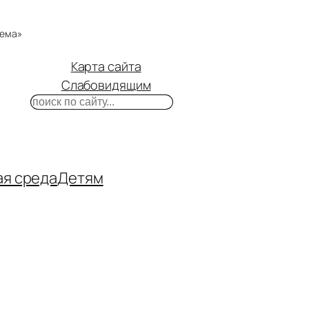
тема»
Карта сайта
Слабовидящим
Поиск
m
ube
нтакте
ая среда
Детям