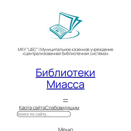
Перейти
к
содержимому
МКУ "ЦБС" | Муниципальное казенное учреждение
«Централизованная библиотечная система»
Библиотеки
Миасса
Карта сайта
Слабовидящим
Поиск
Меню