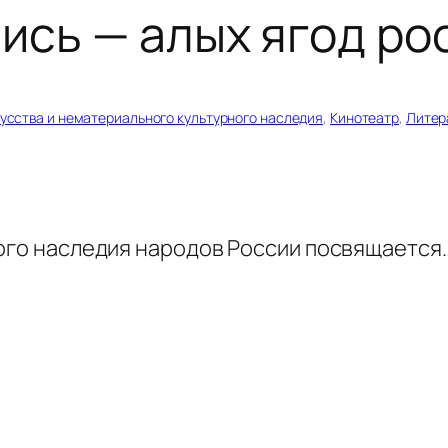
ись — алых ягод ро
кусства и нематериального культурного наследия
, 
Кинотеатр
, 
Литер
ного наследия народов России посвящается