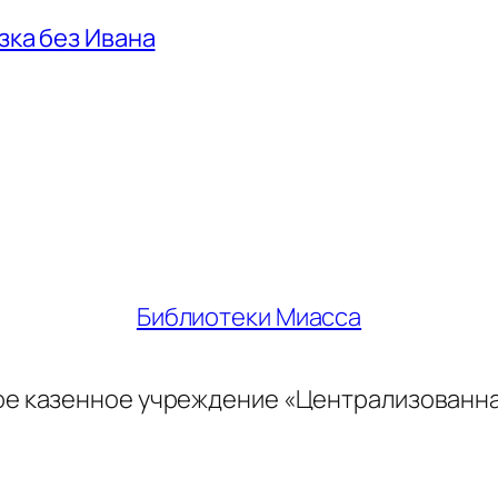
азка без Ивана
Библиотеки Миасса
ое казенное учреждение «Централизованн