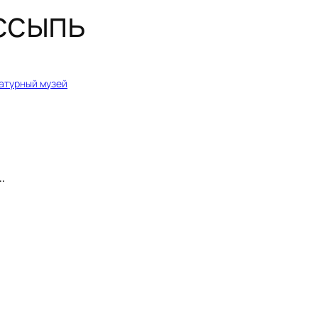
ссыпь
атурный музей
…