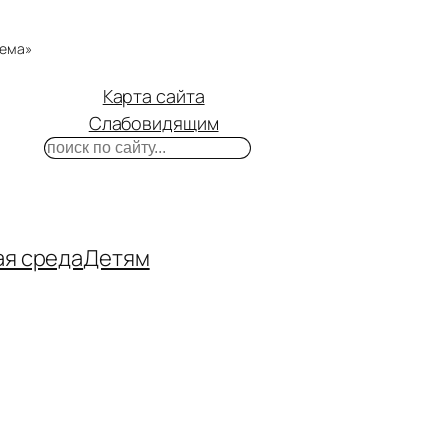
тема»
Карта сайта
Слабовидящим
Поиск
m
ube
нтакте
ая среда
Детям