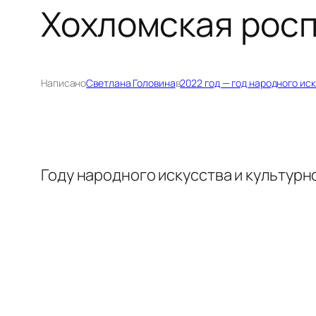
Хохломская росп
Написано
Светлана Головина
в
2022 год — год народного ис
Году народного искусства и культур