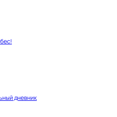
ебес!
льный дневник