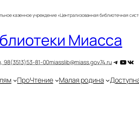
альное казенное учреждение «Централизованная библиотечная сис
блиотеки Миасса
Telegra
YouT
ВКо
, 9
8(3513)53-81-00
miasslib@miass.gov74.ru
лям
ПроЧтение
Малая родина
Доступн