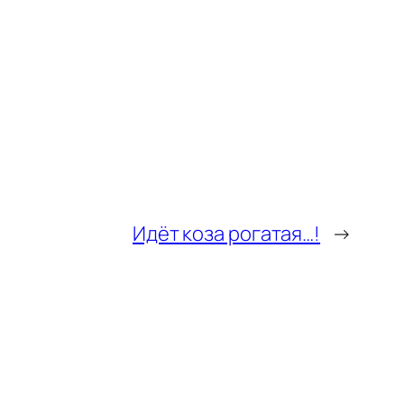
Идёт коза рогатая…!
→