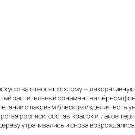
искусства относят хохлому — декоративную
лтый растительный орнамент на чёрном фон
четании с лаковым блеском изделия есть 
рства росписи, состав красок и лаков теря
 дереву утрачивались и снова возрождалис