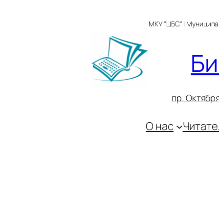
Перейти
к
МКУ "ЦБС" | Муницип
содержимому
Би
пр. Октября
О нас
Читате