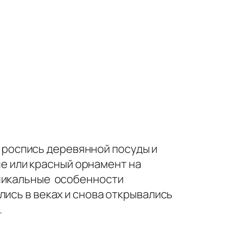
 роспись деревянной посуды и
е или красный орнамент на
уникальные особенности
лись в веках и снова открывались
ь.