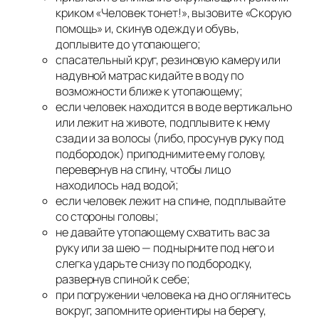
криком «Человек тонет!», вызовите «Скорую
помощь» и, скинув одежду и обувь,
доплывите до утопающего;
спасательный круг, резиновую камеру или
надувной матрас кидайте в воду по
возможности ближе к утопающему;
если человек находится в воде вертикально
или лежит на животе, подплывите к нему
сзади и за волосы (либо, просунув руку под
подбородок) приподнимите ему голову,
перевернув на спину, чтобы лицо
находилось над водой;
если человек лежит на спине, подплывайте
со стороны головы;
не давайте утопающему схватить вас за
руку или за шею — поднырните под него и
слегка ударьте снизу по подбородку,
развернув спиной к себе;
при погружении человека на дно оглянитесь
вокруг, запомните ориентиры на берегу,