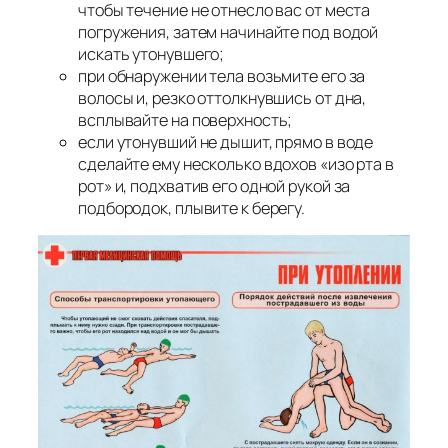
чтобы течение не отнесло вас от места
погружения, затем начинайте под водой
искать утонувшего;
при обнаружении тела возьмите его за
волосы и, резко оттолкнувшись от дна,
всплывайте на поверхность;
если утонувший не дышит, прямо в воде
сделайте ему несколько вдохов «изо рта в
рот» и, подхватив его одной рукой за
подбородок, плывите к берегу.