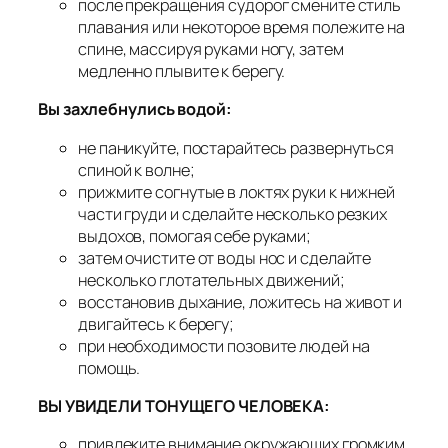
после прекращения судорог смените стиль
плавания или некоторое время полежите на
спине, массируя руками ногу, затем
медленно плывите к берегу.
Вы захлебнулись водой:
не паникуйте, постарайтесь развернуться
спиной к волне;
прижмите согнутые в локтях руки к нижней
части груди и сделайте несколько резких
выдохов, помогая себе руками;
затем очистите от воды нос и сделайте
несколько глотательных движений;
восстановив дыхание, ложитесь на живот и
двигайтесь к берегу;
при необходимости позовите людей на
помощь.
ВЫ УВИДЕЛИ ТОНУЩЕГО ЧЕЛОВЕКА:
привлеките внимание окружающих громким