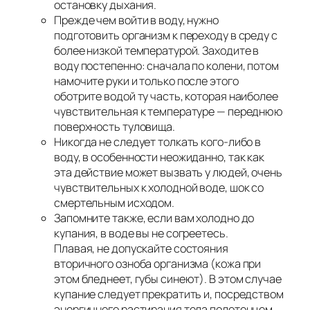
остановку дыхания.
Прежде чем войти в воду, нужно
подготовить организм к переходу в среду с
более низкой температурой. Заходите в
воду постепенно: сначала по колени, потом
намочите руки и только после этого
оботрите водой ту часть, которая наиболее
чувствительная к температуре — переднюю
поверхность туловища.
Никогда не следует толкать кого-либо в
воду, в особенности неожиданно, так как
эта действие может вызвать у людей, очень
чувствительных к холодной воде, шок со
смертельным исходом.
Запомните также, если вам холодно до
купания, в воде вы не согреетесь.
Плавая, не допускайте состояния
вторичного озноба организма (кожа при
этом бледнеет, губы синеют). В этом случае
купание следует прекратить и, посредством
энергичного растирания тела полотенцем,