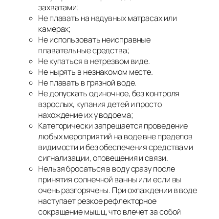
захватами;
Не плавать на надувных матрасах или
камерах;
Не использовать неисправные
плавательные средства;
Не купаться в нетрезвом виде.
Не нырять в незнакомом месте.
Не плавать в грязной воде.
Не допускать одиночное, без контроля
взрослых, купания детей и просто
нахождение их у водоема;
Категорически запрещается проведение
любых мероприятий на воде вне пределов
видимости и без обеспечения средствами
сигнализации, оповещения и связи.
Нельзя бросаться в воду сразу после
принятия солнечной ванны или если вы
очень разгорячены. При охлаждении в воде
наступает резкое рефлекторное
сокращение мышц, что влечет за собой