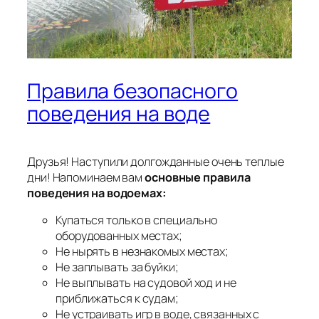
Правила безопасного
поведения на воде
Друзья! Наступили долгожданные очень теплые
дни! Напоминаем вам
основные правила
поведения на водоемах:
Купаться только в специально
оборудованных местах;
Не нырять в незнакомых местах;
Не заплывать за буйки;
Не выплывать на судовой ход и не
приближаться к судам;
Не устраивать игр в воде, связанных с