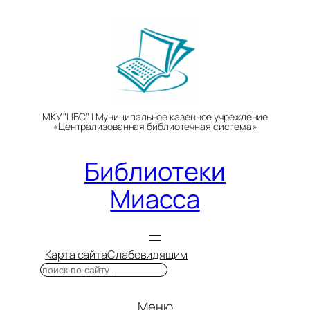
Перейти
к
содержимому
МКУ "ЦБС" | Муниципальное казенное учреждение
«Централизованная библиотечная система»
Библиотеки
Миасса
Карта сайта
Слабовидящим
Поиск
Меню