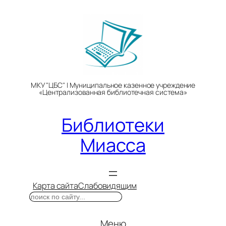
Перейти
к
содержимому
МКУ "ЦБС" | Муниципальное казенное учреждение
«Централизованная библиотечная система»
Библиотеки
Миасса
Карта сайта
Слабовидящим
Поиск
Меню