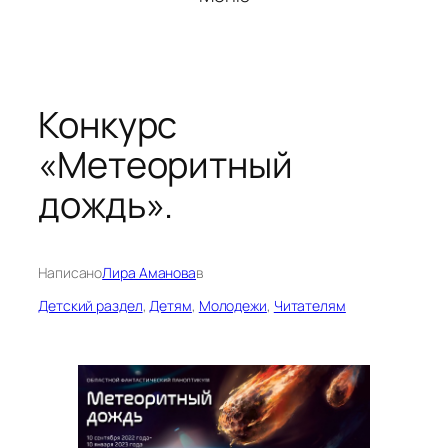
Конкурс
«Метеоритный
дождь».
Написано
Лира Аманова
в
Детский раздел
, 
Детям
, 
Молодежи
, 
Читателям