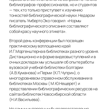
библиографов-профессионалов, но и студентов
— тех, кто только приступает к изучению
тонкостей библиографической науки. Недаром
писатель Умберто Эко говорил: «Нормы
библиографического описания составляют
собой красу научного этикета».
Второй день конференции был посвящен
практическому воплощению идей
И.Г.Моргенштерна в библиотеках разного уровня.
Дистанционно и в форме видеовыступлений и в
очных докладах мы услышали об опыте работы
вузовской учебной библиотеки Болгарии
(А.В.Куманова) и Перми (К.П.Чуприн), о
многоуровневом справочном обслуживании в
библиотеках Москвы ( М.Ю.Нещерет) и
представлении библиографических ресурсов на
сайтах библиотек Новосибирской области
(Н.И.Васильева).
Но самым интересным было представление