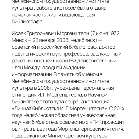
Челябинском государственном институте
культуры , работе в котором была отдана
немалая часть жизни выдающегося
библиографа.
Исаак Григорьевич Моргенштерн (7 июня 1932,
Минск — 22 января 2008, Челябинск) —
советский и российский библиограф, доктор
педагогических наук, профессор, заслуженный
работник высшей школы РФ, действительный
член Международной академии
информатизации. В память об учёном в
Челябинском государственном институте
культуры в 2008 г. учреждена персональная
стипендия И. Г. Моргенштерна, в Научной
библиотеке этого вуза собрана коллекция
«Личная библиотека И. Г. Моргенштерна». С 2014
года Челябинская областная универсальная
научная библиотека совместно с ЧГИК проводит
один раз в два года Моргенштерновские чтения,
поддержанные Министерством культуры