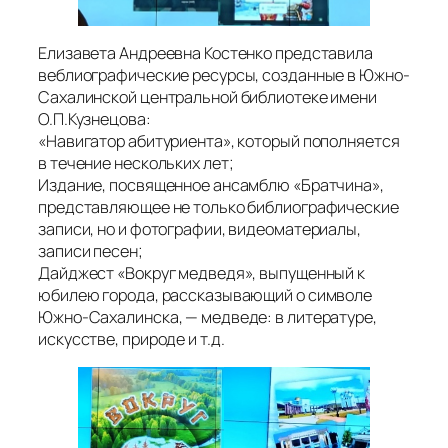
Елизавета Андреевна Костенко представила
веблиографические ресурсы, созданные в Южно-
Сахалинской центральной библиотеке имени
О.П.Кузнецова:
«Навигатор абитуриента», который пополняется
в течение нескольких лет;
Издание, посвященное ансамблю «Братчина»,
представляющее не только библиографические
записи, но и фотографии, видеоматериалы,
записи песен;
Дайджест «Вокруг медведя», выпущенный к
юбилею города, рассказывающий о символе
Южно-Сахалинска, — медведе: в литературе,
искусстве, природе и т.д.