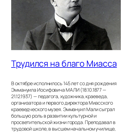
Трудился на благо Миасса
В октябре исполнилось 145 лет со дня рождения
Эммануила Иосифовича МАЛИ (18.10.1877 —
21.12.1937) — педагога, художника, краеведа,
организатора и первого директора Миасского
краеведческого музея. Эммануил Мали сыграл
большую роль в развитии культурной и
просветительской жизни города. Преподавал в
трудовой школе, в высшем начальном училище,