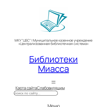
Перейти
к
содержимому
МКУ "ЦБС" | Муниципальное казенное учреждение
«Централизованная библиотечная система»
Библиотеки
Миасса
Карта сайта
Слабовидящим
Поиск
Меню