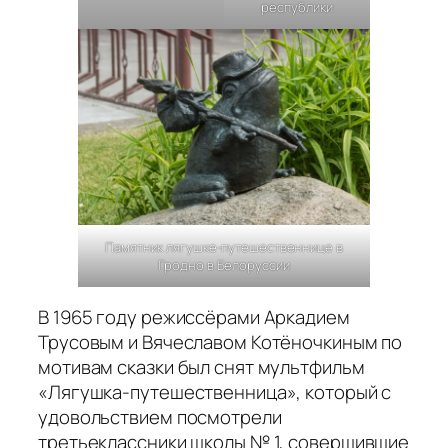
республики
Памятник лягушке-путешественнице в
Гродно в Белоруссии
В 1965 году режиссёрами Аркадием
Трусовым и Вячеславом Котёночкиным по
мотивам сказки был снят мультфильм
«Лягушка-путешественница», который с
удовольствием посмотрели
третьеклассники школы № 1, совершившие