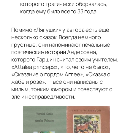
которого трагически оборвалась,
когда ему было всего 33 года.
Помимо «Лягушки» у автора есть ещё
несколько сказок. Всегда немного
грустные, они напоминают печальные
поэтические истории Андерсена,
которого Гаршин считал своим учителем.
«Attalea princeps», «То, чего не было»,
«Сказание о гордом Аггее», «Сказка о
жабе и розе», — все они написаны с
милым, тонким юмором и повествуют о
зле и несправедливости.