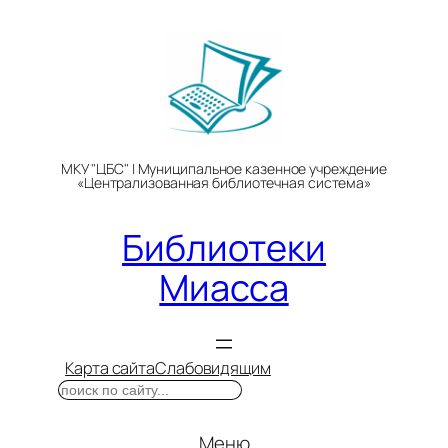
Перейти
к
содержимому
МКУ "ЦБС" | Муниципальное казенное учреждение
«Централизованная библиотечная система»
Библиотеки
Миасса
Карта сайта
Слабовидящим
Поиск
Меню