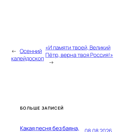
«И памяти твоей, Великий
←
Осенний
Пётр, верна твоя Россия!»
калейдоскоп
→
БОЛЬШЕ ЗАПИСЕЙ
Какая песня без баяна,
08.08.2026