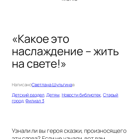
«Какое это
наслаждение – жить
на свете!»
Написано
Светлана Шульгина
в
Детский раздел
, 
Детям
, 
Новости библиотек
, 
Старый
город
, 
Филиал 3
Узнали ли вы героя сказки, произносящего
эти слова? Если не узнали, вот вам