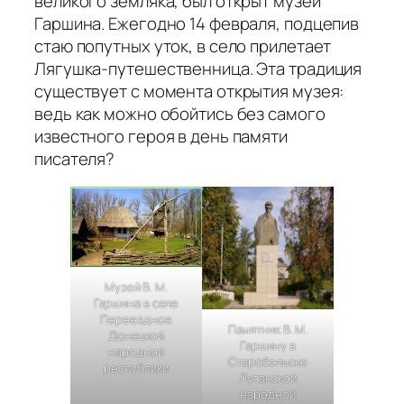
великого земляка, был открыт музей
Гаршина. Ежегодно 14 февраля, подцепив
стаю попутных уток, в село прилетает
Лягушка-путешественница. Эта традиция
существует с момента открытия музея:
ведь как можно обойтись без самого
известного героя в день памяти
писателя?
Музей В. М.
Гаршина в селе
Переездное
Памятник В. М.
Донецкой
Гаршину в
народной
Старобельске
республики
Луганской
народной