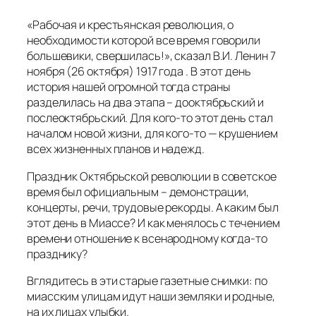
«Рабочая и крестьянская революция, о
необходимости которой все время говорили
большевики, свершилась!», сказал В.И. Ленин 7
ноября (26 октября) 1917 года . В этот день
история нашей огромной тогда страны
разделилась на два этапа – дооктябрьский и
послеоктябрьский. Для кого-то этот день стал
началом новой жизни, для кого-то — крушением
всех жизненных планов и надежд.
Праздник Октябрьской революции в советское
время был официальным – демонстрации,
концерты, речи, трудовые рекорды. А каким был
этот день в Миассе? И как менялось с течением
времени отношение к всенародному когда-то
празднику?
Вглядитесь в эти старые газетные снимки: по
миасским улицам идут наши земляки и родные,
на их лицах улыбки.