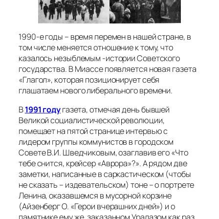
1990-е годы – время перемен в нашей стране, в
том числе меняется отношение к тому, что
казалось незыблемым -истории Советского
государства. В Миассе появляется новая газета
«Глагол», которая позиционирует себя
глашатаем нового либерального времени.
В
1991 году
газета, отмечая день бывшей
Великой социалистической революции,
помещает на пятой странице интервью с
лидером группы коммунистов в городском
Совете В.И. Шведчиковым, озаглавив его «Что
тебе снится, крейсер «Аврора»?». А рядом две
заметки, написанные в саркастическом (чтобы
не сказать – издевательском) тоне – о портрете
Ленина, оказавшемся в мусорной корзине
(Айзенберг О. «Герои вчерашних дней») и о
памятнике ему же, заказанном Уралазом как раз