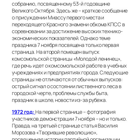
собранию, посвященному 53-й годовщине
Великого Октября. Здесь же – краткое сообщение
о присуждении Миассу первого места и
переходящего Красного знамени обкома КПСС в
соревновании за достижение высоких технико-
экономических показателей. Однако теме
праздника 7 ноября посвящена только первая
страница. На второй помещен выпуск
комсомольской страницы «Молодой ленинец»,
где речь идет о комсомольской работе в учебных
учреждениях и предприятиях города. Следующие
страницы не отличаются от обычных выпусков:
острый сигнал о состоянии лиственного леса в
городской черте, проблемы службы быта,
праздник в школе, новости из-за рубежа.
1972 год:
На первой странице – фотография
участников демонстрации 7 ноября – но и только.
Правда, на третьей странице статья Василия
Морозова «Творившие революцию»,
посвященная истории партийной организации