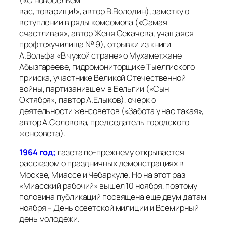
вас, товарищи!», автор В.Володин), заметку о
вступлении в ряды комсомола («Самая
счастливая», автор Женя Секачева, учащаяся
профтехучилища № 9), отрывки из книги
А.Вольфа «В чужой стране» о Мухаметжане
Абызгарееве, гидромониторщике Тыелгиского
прииска, участнике Великой Отечественной
войны, партизанившем в Бельгии («Сын
Октября», павтор А.Елыков), очерк о
деятельности женсоветов («Забота у нас такая»,
автор А.Соловова, председатель городского
женсовета).
1964 год;
газета по-прежнему открывается
рассказом о праздничных демонстрациях в
Москве, Миассе и Чебаркуле. Но на этот раз
«Миасский рабочий» вышел 10 ноября, поэтому
половина публикаций посвящена еще двум датам
ноября – День советской милиции и Всемирный
день молодежи.