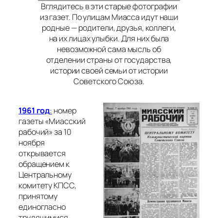
Вглядитесь в эти старые фотографии
из газет. По улицам Миасса идут наши
родные — родители, друзья, коллеги,
на их лицах улыбки. Для них была
невозможной сама мысль об
отделении страны от государства,
истории своей семьи от истории
Советского Союза.
1961 год
:
номер
газеты «Миасский
рабочий» за 10
ноября
открывается
обращением к
Центральному
комитету КПСС,
принятому
единогласно
трудящимися