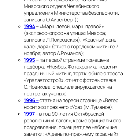
Миасского отдела Челябинского
управлкения Министерства безопасноти;
записала О.Айзенберг);
1994
– «Марш левой, марш правой»
(экспресс-опрос на улицах Миасса;
записала Л.Покровская); «Красный день
календаря» (отчет о городском митинге 7
ноября; автор А.Романов);
1995
– па первой странице помещена
подборка «Ноябрь. Фотохроника недели»:
праздничный митинг, торт к юбилею треста
«Уралавтострой», отчет о фотовыставке
С.Новикова, специализирующегося на
портретах ученых;
1996
–
статья на первой странице «Ветер
носит эхо прежнего «Ура» (М.Туманов);
1997
– в год 90-летия Октябрьской
революции «Глагол», кроме официального
поздравления, помещает две небольшие
заметки: «А день по-прежнему «красный»