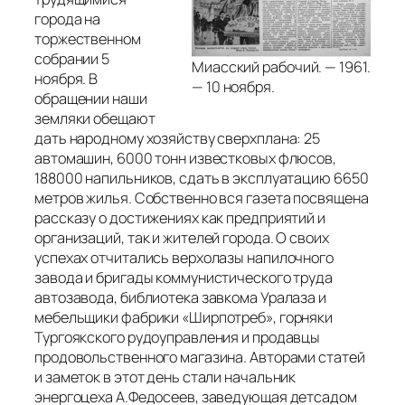
города на
торжественном
собрании 5
Миасский рабочий. — 1961.
ноября. В
— 10 ноября.
обращении наши
земляки обещают
дать народному хозяйству сверхплана: 25
автомашин, 6000 тонн известковых флюсов,
188000 напильников, сдать в эксплуатацию 6650
метров жилья. Собственно вся газета посвящена
рассказу о достижениях как предприятий и
организаций, так и жителей города. О своих
успехах отчитались верхолазы напилочного
завода и бригады коммунистического труда
автозавода, библиотека завкома Уралаза и
мебельщики фабрики «Ширпотреб», горняки
Тургоякского рудоуправления и продавцы
продовольственного магазина. Авторами статей
и заметок в этот день стали начальник
энергоцеха А.Федосеев, заведующая детсадом