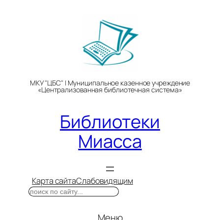
Перейти
к
содержимому
МКУ "ЦБС" | Муниципальное казенное учреждение
«Централизованная библиотечная система»
Библиотеки
Миасса
Карта сайта
Слабовидящим
Поиск
Меню