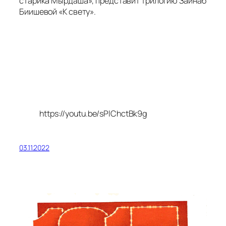
старика Мырдаша», представит трилогию Зайнаб
Биишевой «К свету».
https://youtu.be/sPlChctBk9g
03.11.2022