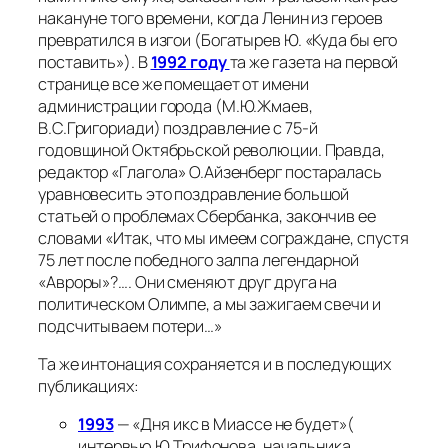
накануне того времени, когда Ленин из героев
превратился в изгои (Богатырев Ю. «Куда бы его
поставить»). В
1992 году
та же газета на первой
странице все же помещает от имени
администрации города (М.Ю.Жмаев,
В.С.Григориади) поздравление с 75-й
годовщиной Октябрьской революции. Правда,
редактор «Глагола» О.Айзенберг постаралась
уравновесить это поздравление большой
статьей о проблемах Сбербанка, закончив ее
словами «
Итак, что мы имеем сограждане, спустя
75 лет после победного залпа легендарной
«Авроры»?…. Они сменяют друг друга на
политическом Олимпе, а мы зажигаем свечи и
подсчитываем потери…
»
Та же интонация сохраняется и в последующих
публикациях:
1993
— «Дня икс в Миассе не будет»(
интервью Ю.Трифонова, начальника