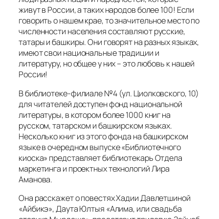
живут в России, а таких народов более 100! Если
говорить о нашем крае, то значительное место по
численности населения составляют русские,
татары и башкиры. Они говорят на разных языках,
имеют свои национальные традиции и
литературу, но общее у них – это любовь к нашей
России!
В библиотеке-филиале №4 (ул. Циолковского, 10)
для читателей доступен фонд национальной
литературы, в котором более 1000 книг на
русском, татарском и башкирском языках.
Несколько книг из этого фонда на башкирском
языке в очередном выпуске «Библиотечного
киоска» представляет библиотекарь Отдела
маркетинга и проектных технологий Лира
Аманова.
Она расскажет о повестях Хадии Давлетшиной
«Айбикэ», Даута Юлтыя «Алима, или свадьба