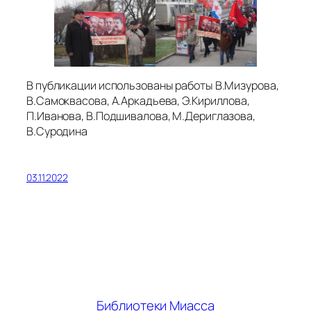
В публикации использованы работы В.Мизурова,
В.Самоквасова, А.Аркадьева, Э.Кириллова,
П.Иванова, В.Подшивалова, М.Дериглазова,
В.Суродина
03.11.2022
Библиотеки Миасса