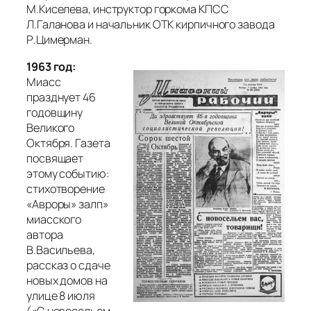
М.Киселева, инструктор горкома КПСС
Л.Галанова и начальник ОТК кирпичного завода
Р.Цимерман.
1963 год:
Миасс
празднует 46
годовщину
Великого
Октября. Газета
посвящает
этому событию:
стихотворение
«Авроры» залп»
миасского
автора
В.Васильева,
рассказ о сдаче
новых домов на
улице 8 июля
(«С новосельем