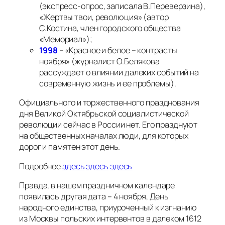
(экспресс-опрос, записала В.Переверзина),
«Жертвы твои, революция» (автор
С.Костина, член городского общества
«Мемориал»);
1998
– «Красное и белое – контрасты
ноября» (журналист О.Белякова
рассуждает о влиянии далеких событий на
современную жизнь и ее проблемы).
Официального и торжественного празднования
дня Великой Октябрьской социалистической
революции сейчас в России нет. Его празднуют
на общественных началах люди, для которых
дорог и памятен этот день.
Подробнее
здесь
здесь
здесь
Правда, в нашем праздничном календаре
появилась другая дата – 4 ноября, День
народного единства, приуроченный к изгнанию
из Москвы польских интервентов в далеком 1612