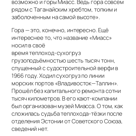
возможно и горы Миасс. Ведь гора совсем
рядом с Таганайским хребтом, топким и
заболоченным на самой высоте
».
Гора — это, конечно, интересно. Ещё
интереснее то, что название «Миасс»
носил в своё
время теплоход-сухогруз
грузоподъёмностью шесть тысяч тонн,
спущенный с судостроительной верфи в
1966 году. Ходил сухогруз по линии
морских портов «Владивосток—Таллин».
Прошёл без капитального ремонта сотни
тысяч километров. В его кают-компании
был организован музей Миасса. О том, как
сложилась судьба теплохода-тёзки после
отделения Эстонии от Советского Союза,
сведений нет.