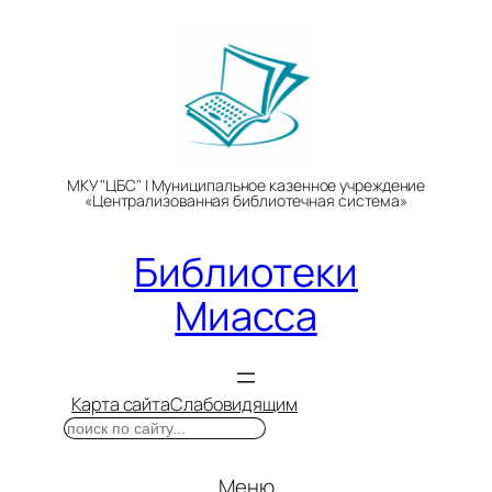
Перейти
к
содержимому
МКУ "ЦБС" | Муниципальное казенное учреждение
«Централизованная библиотечная система»
Библиотеки
Миасса
Карта сайта
Слабовидящим
Поиск
Меню