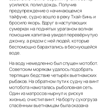
усилился, полил дождь. Получив
предупреждение о начинающемся
тайфуне, судно вошло в реку Тхай-Бинь и
бросило якорь. Вдруг в наступающих
сумерках на поднятых ураганом волнах
помощник капитана увидел перевёрнутую
джонку, а рядом с ней людей, которые
беспомощно барахтались в беснующейся
воде.
На воду немедленно был спущен мотобот.
Советским морякам удалось подобрать
терпящих бедствие четырёх вьетнамских
рыбаков. На обратном пути к судну на винт
мотобота намоталась рыболовная сеть.
Один из матросов нырнул и, рискуя
жизнью, очистил винт. На борту сухогруза
спасённым вьетнамцам была оказана