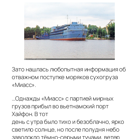
Зато нашлась любопытная информация об
отважном поступке моряков сухогруза
«Миасс».
…Однажды «Миасс» с партией мирных
грузов прибыл во вьетнамский порт
Хайфон. В тот
день с утра было тихо и безоблачно, ярко
светило солнце, но после полудня небо
заволокло тёмно-серыми тучами, ветер