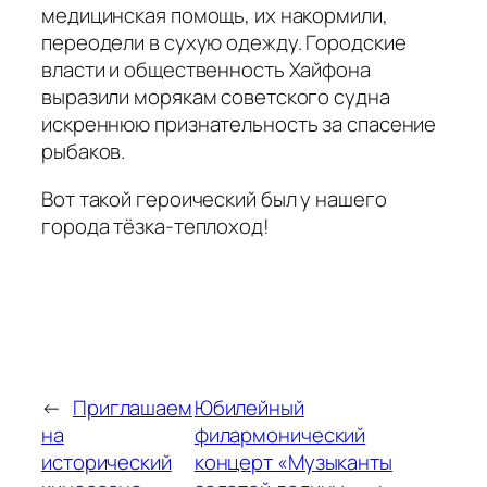
медицинская помощь, их накормили,
переодели в сухую одежду. Городские
власти и общественность Хайфона
выразили морякам советского судна
искреннюю признательность за спасение
рыбаков.
Вот такой героический был у нашего
города тёзка-теплоход!
←
Приглашаем
Юбилейный
на
филармонический
исторический
концерт «Музыканты