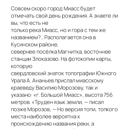
Совсем скоро город Миасс будет
отмечать свой день рождения. А знаете ли
вы, что есть не
только река Миасс, но и гора с тем же
названием?.. Располагается она в
Кусинском районе,
севернее посёлка Магнитка, восточнее
станции Злоказово. На фотокопии карты,
которую
свердловский знаток топографии Южного
Урала А. Ананьев прислал миасскому
краеведу Василию Морозову, так и
указано: «г. Большой Миасс», высота 756
метров. «
Труден язык
земли
, — писал
позже Морозов, —
Но версия топи, топкого
места наиболее вероятна к
происхождению названия реки, а