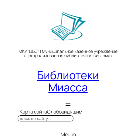
Перейти
к
содержимому
МКУ "ЦБС" | Муниципальное казенное учреждение
«Централизованная библиотечная система»
Библиотеки
Миасса
Карта сайта
Слабовидящим
Поиск
Меню