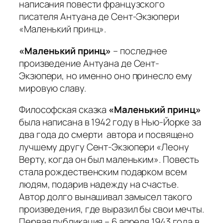
написания повести французского
писателя Антуана де Сент-Экзюпери
«Маленький принц».
«Маленький принц»
– последнее
произведение Антуана де Сент-
Экзюпери, но именно оно принесло ему
мировую славу.
Философская сказка
«Маленький принц»
была написана в 1942 году в Нью-Йорке за
два года до смерти автора и посвящено
лучшему другу Сент-Экзюпери
«Леону
Верту, когда он был маленьким»
. Повесть
стала рождественским подарком всем
людям, подарив надежду на счастье.
Автор долго вынашивал замысел такого
произведения, где выразил бы свои мечты.
Первая публикация – 6 апреля 1943 года в