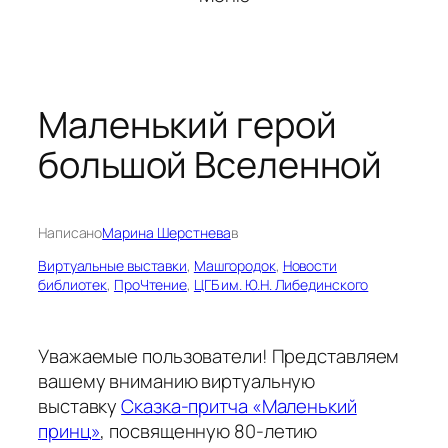
Маленький герой
большой Вселенной
Написано
Марина Шерстнева
в
Виртуальные выставки
, 
Машгородок
, 
Новости
библиотек
, 
ПроЧтение
, 
ЦГБ им. Ю.Н. Либединского
Уважаемые пользователи! Представляем
вашему вниманию виртуальную
выставку
Сказка-притча «Маленький
принц»
, посвященную 80-летию