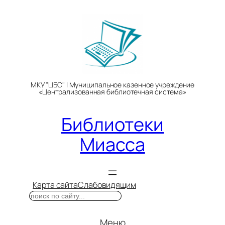
Перейти
к
содержимому
МКУ "ЦБС" | Муниципальное казенное учреждение
«Централизованная библиотечная система»
Библиотеки
Миасса
Карта сайта
Слабовидящим
Поиск
Меню