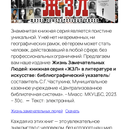
Знаменитая книжная серия является поистине
уникальной. У неё нет ни временных, ни
географических рамок, её героем может стать
человек, действовавший в любой сфере, без
профессиональных ограничений. Предлагаем
вам наше издание:
Жизнь Замечательных
Людей: книжная серия «ЖЗЛ» в литературе и
искусстве: библиографический указатель
/
составитель С.Г. Частухина; Муниципальное
казенное учреждение «Централизованное
библиотечная система». – Миасс: МКУ ЦБС, 2023.
– 30с.
—
Текст: электронный.
Жизнь замечательных людей
Скачать
Каждая из этих книг — это увлекательное
знакомство с человеком, без которого наш мир