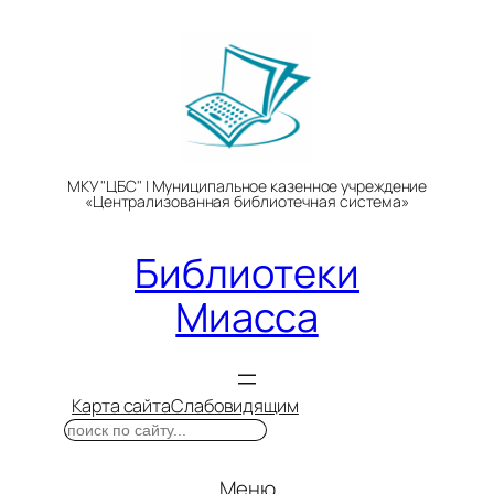
Перейти
к
содержимому
МКУ "ЦБС" | Муниципальное казенное учреждение
«Централизованная библиотечная система»
Библиотеки
Миасса
Карта сайта
Слабовидящим
Поиск
Меню