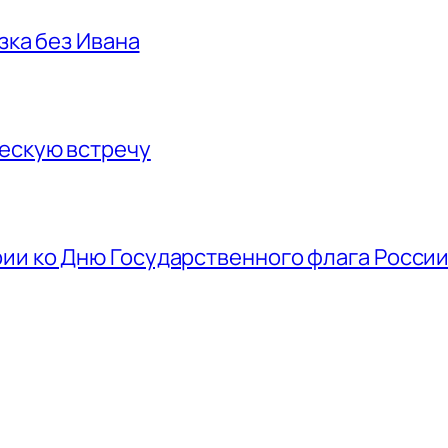
азка без Ивана
ескую встречу
ии ко Дню Государственного флага Росси