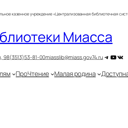
альное казенное учреждение «Централизованная библиотечная сис
блиотеки Миасса
Telegra
YouT
ВКо
, 9
8(3513)53-81-00
miasslib@miass.gov74.ru
лям
ПроЧтение
Малая родина
Доступн