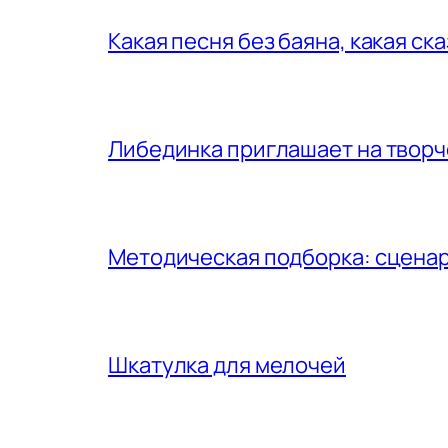
Какая песня без баяна, какая ск
Либединка приглашает на творч
Методическая подборка: сценар
Шкатулка для мелочей