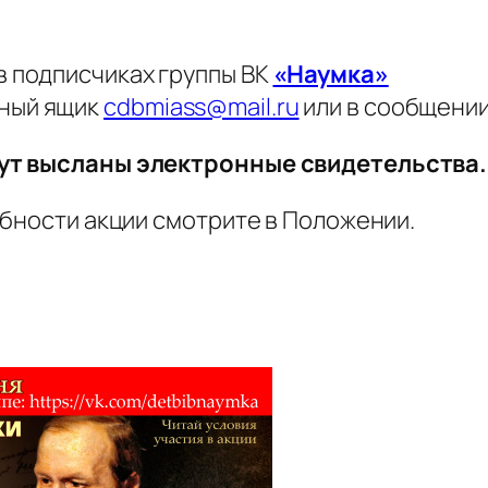
в подписчиках группы ВК
«Наумка»
нный ящик
cdbmiass@mail.ru
или в сообщении
ут высланы электронные свидетельства.
обности акции смотрите в Положении.