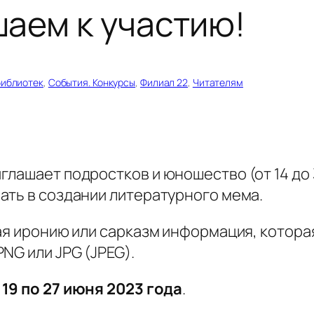
аем к участию!
библиотек
, 
События. Конкурсы
, 
Филиал 22
, 
Читателям
лашает подростков и юношество (от 14 до 35
ать в создании литературного мема.
щая иронию или сарказм информация, котор
NG или JPG (JPEG).
 19 по 27 июня 2023 года
.