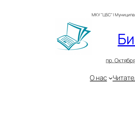
Перейти
к
МКУ "ЦБС" | Муницип
содержимому
Би
пр. Октября
О нас
Читате