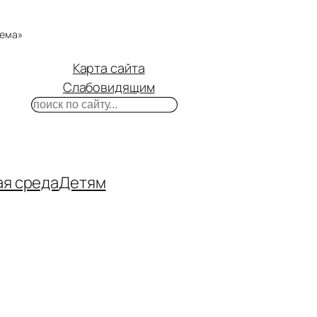
тема»
Карта сайта
Слабовидящим
Поиск
m
ube
нтакте
ая среда
Детям