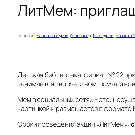
ЛитМем: приглаш
Написано
Елена Чантурия
в
Автозавод
, 
Молодежи
, 
Новости 
Детская библиотека-филиал № 22 приг
занимается творчеством, поучаствов
Мем в социальных сетях – это, несу
картинкой и размещается в формате P
Сроки проведения акции «ЛитМем»:
с