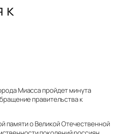
 к
города Миасса пройдет минута
 обращение правительства к
ой памяти о Великой Отечественной
мственности поколений россиян.