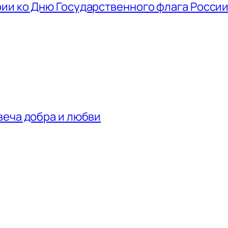
ии ко Дню Государственного флага Росси
веча добра и любви