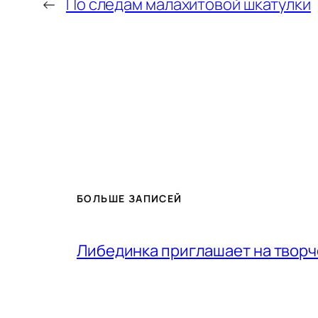
←
По следам малахитовой шкатулки
БОЛЬШЕ ЗАПИСЕЙ
Либединка приглашает на творч