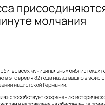
са присоединяются
минуте молчания
корби, во всех муниципальных библиотеках 
но в это время 82 года назад вышло в эфир
дении нацистской Германии.
ния» способствует сохранению историческ
граждан и направлена на обеспечение прее