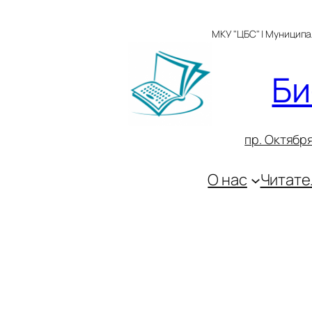
Перейти
к
МКУ "ЦБС" | Муницип
содержимому
Би
пр. Октября
О нас
Читате