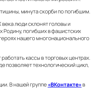
 тишины, минута скорби по погибшим.
X века люди склонят головы и
х Родину, погибших в фашистских
х героях нашего многонационального
 работать кассы в торговых центрах.
де позволяет технологический цикл,
ции. В нашей группе
«ВКонтакте»
в