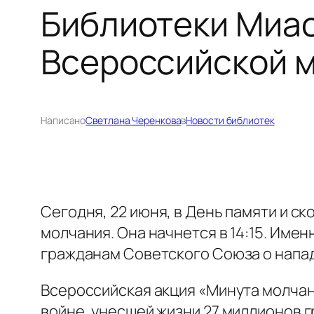
Библиотеки Миас
Всероссийской 
Написано
Светлана Черенкова
в
Новости библиотек
Сегодня, 22 июня, в День памяти и с
молчания. Она начнется в 14:15. Имен
гражданам Советского Союза о напа
Всероссийская акция «Минута молча
войне, унесшей жизни 27 миллионов 