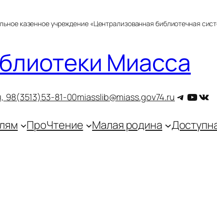
альное казенное учреждение «Централизованная библиотечная сис
блиотеки Миасса
Telegra
YouT
ВКо
, 9
8(3513)53-81-00
miasslib@miass.gov74.ru
лям
ПроЧтение
Малая родина
Доступн