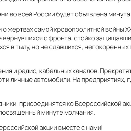
ени во всей России будет объявлена минута
ти о жертвах самой кровопролитной войны X
не вернувшихся с фронта, стойко защищавши
хся в тылу, но не сдавшихся, непокоренны
ия и радио, кабельных каналов. Прекратят
 и личные автомобили. На предприятиях, г
дники, присоединятся ко Всероссийской ак
, посвященный минуте молчания.
ероссийской акции вместе с нами!