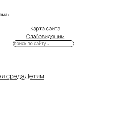
тема»
Карта сайта
Слабовидящим
Поиск
m
ube
нтакте
ая среда
Детям