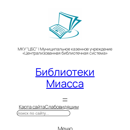
Перейти
к
содержимому
МКУ "ЦБС" | Муниципальное казенное учреждение
«Централизованная библиотечная система»
Библиотеки
Миасса
Карта сайта
Слабовидящим
Поиск
Меню