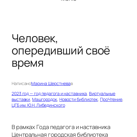
Человек,
опередивший своё
время
Написано
Марина Шерстнева
в
2023 год — год педагога и наставника
, 
Виртуальные
выставки
, 
Машгородок
, 
Новости библиотек
, 
ПроЧтение
, 
ЦГБ им. Ю.Н. Либединского
В рамках Года педагога и наставника
Центральная городская библиотека