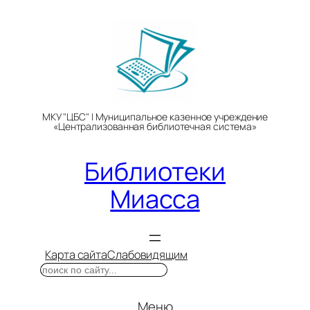
Перейти
к
содержимому
МКУ "ЦБС" | Муниципальное казенное учреждение
«Централизованная библиотечная система»
Библиотеки
Миасса
Карта сайта
Слабовидящим
Поиск
Меню