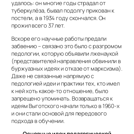
удалось: он многие годы страдал от
туберкулёза, бывал подолгу прикован к
постели, а в 1934 году скончался. Он
прожил всего 37 лет.
Вскоре его научные работы предали
забвению – связано это было с разгромом
педологии, которую объявили лженаукой
(представителей направления обвинили в
буржуазных идеях и отказе от марксизма).
Даже не связанные напрямую с
педологией идеи и практики тех, кто имел
к ней хоть какое-то отношение, было
запрещено упоминать. Возвращаться к
идеям Выготского начали только в 1960-х
и они стали основой для передового
подхода в обучении.
Основные идеи педагогической