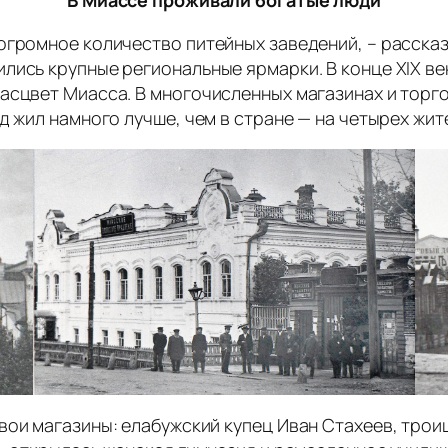
В Миассе проживали богатые люди
огромное количество питейных заведений, – рассказ
ились крупные региональные ярмарки. В конце
XIX
ве
асцвет Миасса. В многочисленных магазинах и торг
д жил намного лучше, чем в стране — на четырех жи
вои магазины: елабужский купец Иван Стахеев, трои