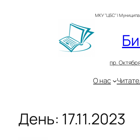
Перейти
к
МКУ "ЦБС" | Муницип
содержимому
Би
пр. Октября
О нас
Читате
День:
17.11.2023