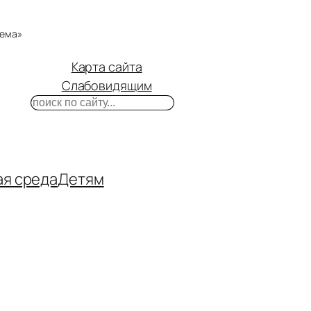
тема»
Карта сайта
Слабовидящим
Поиск
m
ube
нтакте
ая среда
Детям