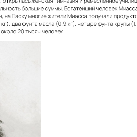
и, открылась женская гимназия и ремесленное учили
ельность большие суммы. Богатейший человек Миас
, на Пасху многие жители Миасса получали продукто
 кг), два фунта масла (0,9 кг), четыре фунта крупы (1
 около 20 тысяч человек.