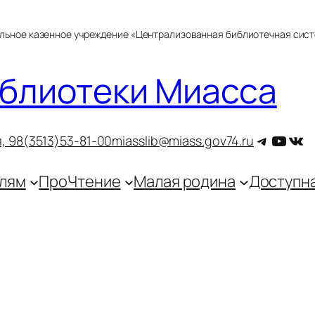
альное казенное учреждение «Централизованная библиотечная сис
блиотеки Миасса
Telegra
YouT
ВКо
, 9
8(3513)53-81-00
miasslib@miass.gov74.ru
лям
ПроЧтение
Малая родина
Доступн