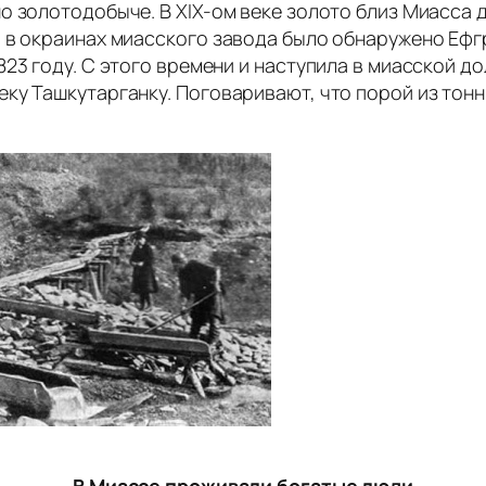
о золотодобыче. В XIX-ом веке золото близ Миасса 
 в окраинах миасского завода было обнаружено Ефг
823 году. С этого времени и наступила в миасской д
ку Ташкутарганку. Поговаривают, что порой из тонны