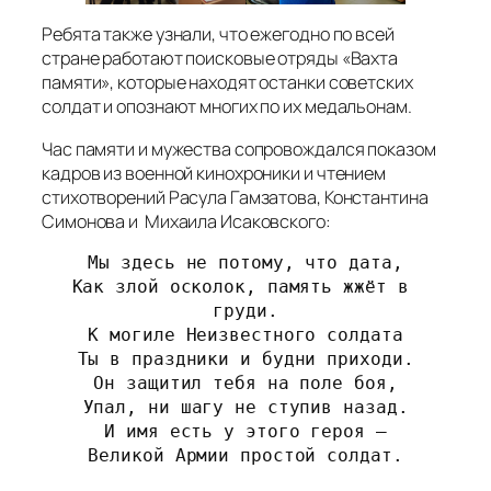
Ребята также узнали, что ежегодно по всей
стране работают поисковые отряды «Вахта
памяти», которые находят останки советских
солдат и опознают многих по их медальонам.
Час памяти и мужества сопровождался показом
кадров из военной кинохроники и чтением
стихотворений Расула Гамзатова, Константина
Симонова и Михаила Исаковского:
Мы здесь не потому, что дата,

Как злой осколок, память жжёт в 
груди.

К могиле Неизвестного солдата

Ты в праздники и будни приходи.

Он защитил тебя на поле боя,

Упал, ни шагу не ступив назад.

И имя есть у этого героя –

Великой Армии простой солдат.