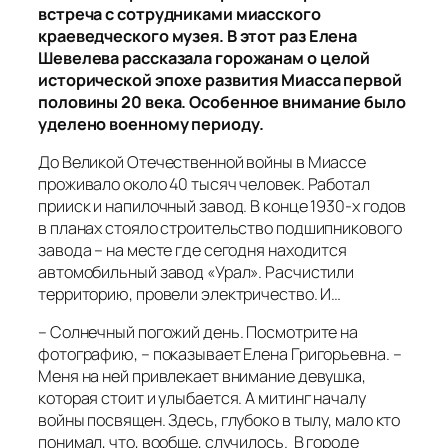
встреча с сотрудниками миасского
краеведческого музея. В этот раз Елена
Шевелева рассказала горожанам о целой
исторической эпохе развития Миасса первой
половины 20 века. Особенное внимание было
уделено военному периоду.
До Великой Отечественной войны в Миассе
проживало около 40 тысяч человек. Работал
прииск и напилочный завод. В конце 1930-х годов
в планах стояло строительство подшипникового
завода – на месте где сегодня находится
автомобильный завод «Урал». Расчистили
территорию, провели электричество. И…
– Солнечный погожий день. Посмотрите на
фотографию, – показывает Елена Григорьевна. –
Меня на ней привлекает внимание девушка,
которая стоит и улыбается. А митинг началу
войны посвящен. Здесь, глубоко в тылу, мало кто
понимал, что, вообще, случилось. В городе