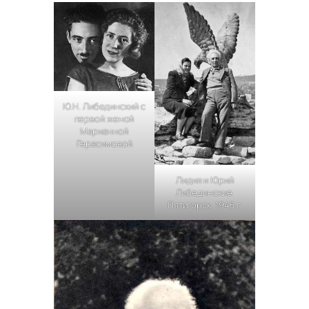
Ю.Н. Либединский с
первой женой
Марианной
Герасимовой
Лидия и Юрий
Либединские.
Пятигорск, 1946 г.