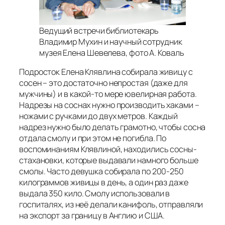
Ведущий встречи библиотекарь
Владимир Мухин и научный сотрудник
музея Елена Шевелева
, фото А. Коваль
Подросток Елена Клявлина собирала живицу с
сосен – это достаточно непростая (даже для
мужчины) и в какой-то мере ювелирная работа.
Надрезы на соснах нужно производить хаками –
ножами с ручками до двух метров. Каждый
надрез нужно было делать грамотно, чтобы сосна
отдала смолу и при этом не погибла. По
воспоминаниям Клявлиной, находились сосны-
стахановки, которые выдавали намного больше
смолы. Часто девушка собирала по 200-250
килограммов живицы в день, а один раз даже
выдала 350 кило. Смолу использовали в
госпиталях, из неё делали канифоль, отправляли
на экспорт за границу в Англию и США.