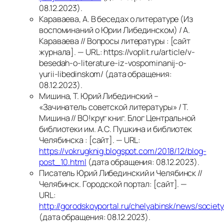
08.12.2023).
Караваева, А. В беседах о литературе (Из
воспоминаний о Юрии Либединском) / А.
Караваева // Вопросы литературы : [сайт
журнала]. — URL: https://voplit.ru/article/v-
besedah-o-literature-iz-vospominanij-o-
yurii-libedinskom/ (дата обращения:
08.12.2023).
Мишина, Т. Юрий Либединский –
«Зачинатель советской литературы» / Т.
Мишина // ВО!круг книг. Блог Центральной
библиотеки им. А.С. Пушкина и библиотек
Челябинска : [сайт]. — URL:
https://vokrugknig.blogspot.com/2018/12/blog-
post_10.html
(дата обращения: 08.12.2023).
Писатель Юрий Либединский и Челябинск //
Челябинск. Городской портал: [сайт]. —
URL:
http://gorodskoyportal.ru/chelyabinsk/news/societ
(дата обращения: 08.12.2023).