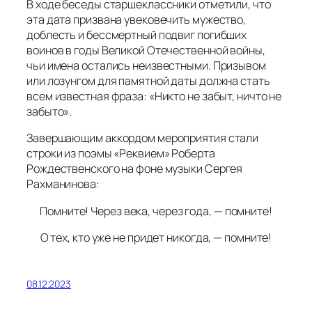
В ходе беседы старшеклассники отметили, что
эта дата призвана увековечить мужество,
доблесть и бессмертный подвиг погибших
воинов в годы Великой Отечественной войны,
чьи имена остались неизвестными. Призывом
или лозунгом для памятной даты должна стать
всем известная фраза: «Никто не забыт, ничто не
забыто».
Завершающим аккордом мероприятия стали
строки из поэмы «Реквием» Роберта
Рождественского на фоне музыки Сергея
Рахманинова:
Помните! Через века, через года, — помните!
О тех, кто уже не придет никогда, — помните!
08.12.2023