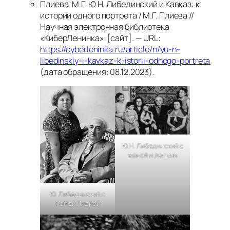
Плиева, М.Г. Ю.Н. Либединский и Кавказ: к
истории одного портрета / М.Г. Плиева //
Научная электронная библиотека
«КиберЛенинка»: [сайт]. — URL:
https://cyberleninka.ru/article/n/yu-n-
libedinskiy-i-kavkaz-k-istorii-odnogo-portreta
(дата обращения: 08.12.2023).
Ю.Н. Либединский с
женой и детьми
Ю. Либединский с
женой Лидией