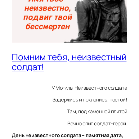
Помним тебя, неизвестный
солдат!
У Могилы Неизвестного солдата
Задержись и поклонись, постой!
Там, под каменной плитой
Вечно спит солдат-герой.
День неизвестного солдата – памятная дата,