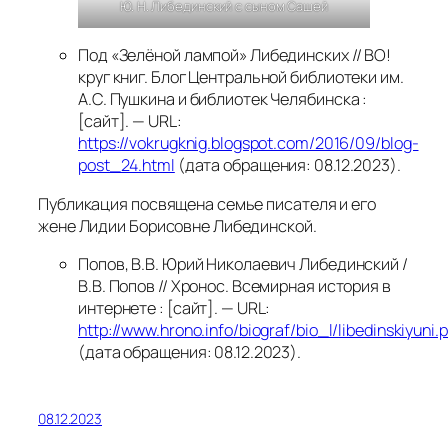
Ю. Н. Либединский с сыном Сашей
Под «Зелёной лампой» Либединских // ВО!
круг книг. Блог Центральной библиотеки им.
А.С. Пушкина и библиотек Челябинска :
[сайт]. — URL:
https://vokrugknig.blogspot.com/2016/09/blog-
post_24.html
(дата обращения: 08.12.2023).
Публикация посвящена семье писателя и его
жене Лидии Борисовне Либединской.
Попов, В.В. Юрий Николаевич Либединский /
В.В. Попов // Хронос. Всемирная история в
интернете : [сайт]. — URL:
http://www.hrono.info/biograf/bio_l/libedinskiyuni.
(дата обращения: 08.12.2023).
08.12.2023