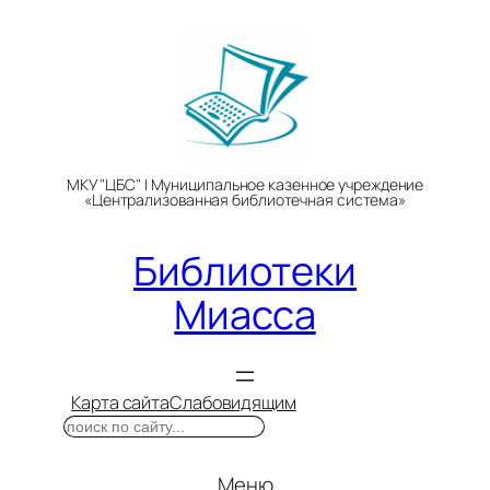
Перейти
к
содержимому
МКУ "ЦБС" | Муниципальное казенное учреждение
«Централизованная библиотечная система»
Библиотеки
Миасса
Карта сайта
Слабовидящим
Поиск
Меню