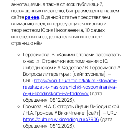
аннотациями, а также список публикаций,
посвященных писателю, был размещен на нашем
сайте
ранее
. В данной статье представляем
вниманию всех, интересующихся жизнью и
творчеством Юрия Николаевича, 10 самых
интересных и содержательных интернет-
страниц о нём.
Герасимова, В. «Какими словами рассказать
о нас…»: Странички воспоминания о Ю.
Либединском и А. Фадееве / В. Герасимова //
Вопросы литературы : [сайт журнала]. —
URL:
https://voplit.ru/article/kakimi-slovami-
rasskazat-o-nas-stranichki-vospominaniya-
o-yu-libedinskom-i-a-fadeeve/
(дата
обращения: 08.12.2023).
Громова, Н.А. Скатерть Лидии Либединской
/ Н.А. Громова // ВикиЧтение: [сайт]. — URL:
https://culture.wikireading.ru/47906
(дата
обращения: 08.12.2023).