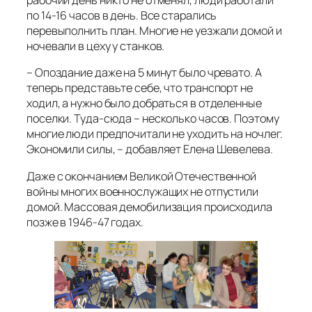
рабочий день никто не отменял, люди работали
по 14-16 часов в день. Все старались
перевыполнить план. Многие не уезжали домой и
ночевали в цеху у станков.
– Опоздание даже на 5 минут было чревато. А
теперь представьте себе, что транспорт не
ходил, а нужно было добраться в отделенные
поселки. Туда-сюда – несколько часов. Поэтому
многие люди предпочитали не уходить на ночлег.
Экономили силы, – добавляет Елена Шевелева.
Даже с окончанием Великой Отечественной
войны многих военнослужащих не отпустили
домой. Массовая демобилизация происходила
позже в 1946-47 годах.