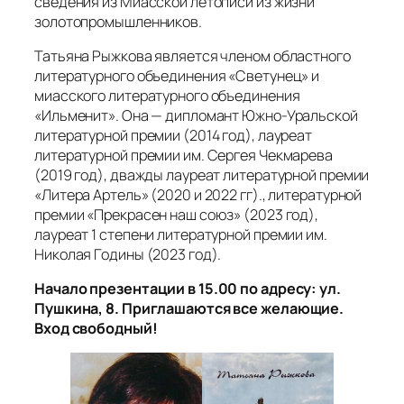
сведения из Миасской летописи из жизни
золотопромышленников.
Татьяна Рыжкова является членом областного
литературного объединения «Светунец» и
миасского литературного объединения
«Ильменит». Она — дипломант Южно-Уральской
литературной премии (2014 год), лауреат
литературной премии им. Сергея Чекмарева
(2019 год), дважды лауреат литературной премии
«Литера Артель» (2020 и 2022 гг)., литературной
премии «Прекрасен наш союз» (2023 год),
лауреат 1 степени литературной премии им.
Николая Годины (2023 год).
Начало презентации в 15.00 по адресу: ул.
Пушкина, 8. Приглашаются все желающие.
Вход свободный!