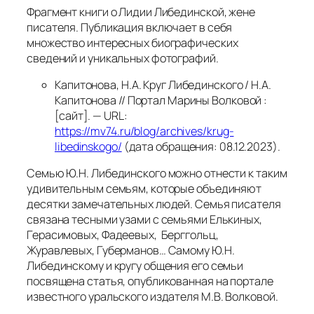
Фрагмент книги о Лидии Либединской, жене
писателя. Публикация включает в себя
множество интересных биографических
сведений и уникальных фотографий.
Капитонова, Н.А. Круг Либединского / Н.А.
Капитонова // Портал Марины Волковой :
[сайт]. — URL:
https://mv74.ru/blog/archives/krug-
libedinskogo/
(дата обращения: 08.12.2023).
Семью Ю.Н. Либединского можно отнести к таким
удивительным семьям, которые объединяют
десятки замечательных людей. Семья писателя
связана тесными узами с семьями Елькиных,
Герасимовых, Фадеевых, Берггольц,
Журавлевых, Губерманов… Самому Ю.Н.
Либединскому и кругу общения его семьи
посвящена статья, опубликованная на портале
известного уральского издателя М.В. Волковой.