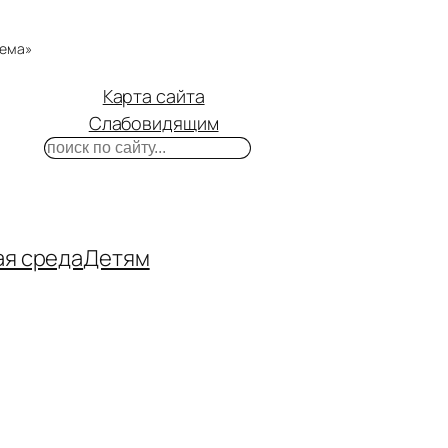
тема»
Карта сайта
Слабовидящим
Поиск
m
ube
нтакте
ая среда
Детям