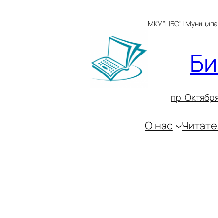
Перейти
к
МКУ "ЦБС" | Муницип
содержимому
Би
пр. Октября
О нас
Читате