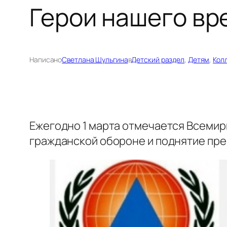
Герои нашего вр
Написано
Светлана Шульгина
в
Детский раздел
, 
Детям
, 
Кол
Ежегодно 1 марта отмечается Всемир
гражданской обороне и поднятие пре