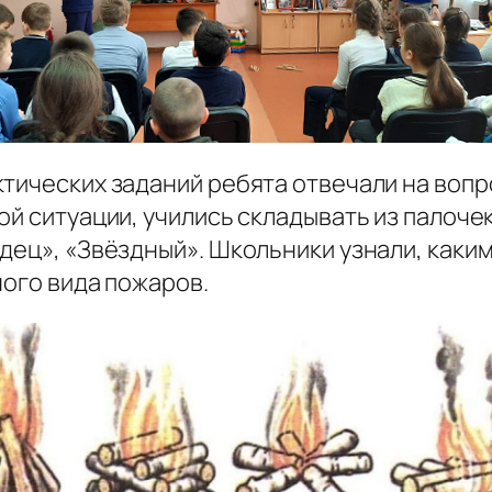
ктических заданий ребята отвечали на воп
ой ситуации, учились складывать из палоче
одец», «Звёздный». Школьники узнали, как
ного вида пожаров.