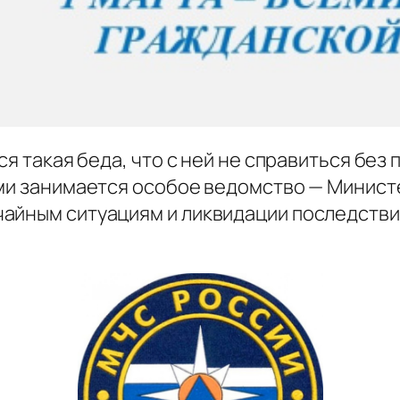
тся такая беда, что с ней не справиться бе
ями занимается особое ведомство — Минис
айным ситуациям и ликвидации последствий