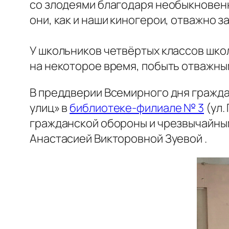
со злодеями благодаря необыкновенн
они, как и наши киногерои, отважно
У школьников четвёртых классов шко
на некоторое время, побыть отважны
В преддверии Всемирного дня гражд
улиц» в
библиотеке-филиале № 3
(ул.
гражданской обороны и чрезвычайны
Анастасией Викторовной Зуевой .