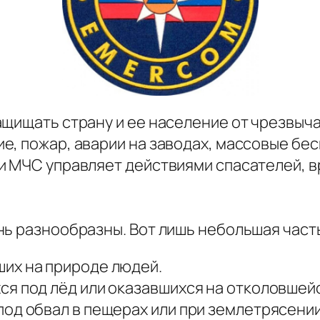
щищать страну и ее население от чрезвыча
, пожар, аварии на заводах, массовые бес
и МЧС управляет действиями спасателей, в
ь разнообразны. Вот лишь небольшая часть 
их на природе людей.
я под лёд или оказавшихся на отколовшейс
од обвал в пещерах или при землетрясении