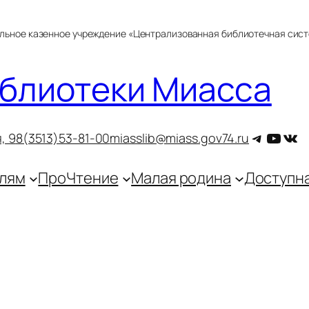
альное казенное учреждение «Централизованная библиотечная сис
блиотеки Миасса
Telegra
YouT
ВКо
, 9
8(3513)53-81-00
miasslib@miass.gov74.ru
лям
ПроЧтение
Малая родина
Доступн