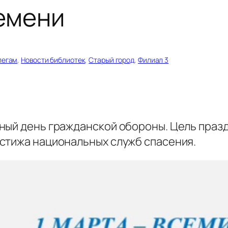
емени
легам
, 
Новости библиотек
, 
Старый город
, 
Филиал 3
ный день гражданской обороны. Цель празд
стижа национальных служб спасения.