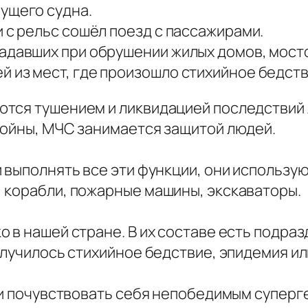
ущего судна.
и с рельс сошёл поезд с пассажирами.
адавших при обрушении жилых домов, мосто
 из мест, где произошло стихийное бедств
тся тушением и ликвидацией последствий л
войны, МЧС занимается защитой людей.
 выполнять все эти функции, они использую
 корабли, пожарные машины, экскаваторы.
 в нашей стране. В их составе есть подраз
случилось стихийное бедствие, эпидемия и
зни почувствовать себя непобедимым суперг