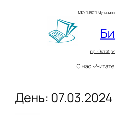
Перейти
к
МКУ "ЦБС" | Муницип
содержимому
Би
пр. Октября
О нас
Читате
День:
07.03.2024