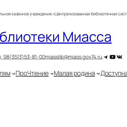
альное казенное учреждение «Централизованная библиотечная сис
блиотеки Миасса
Telegra
YouT
ВКо
, 9
8(3513)53-81-00
miasslib@miass.gov74.ru
лям
ПроЧтение
Малая родина
Доступн