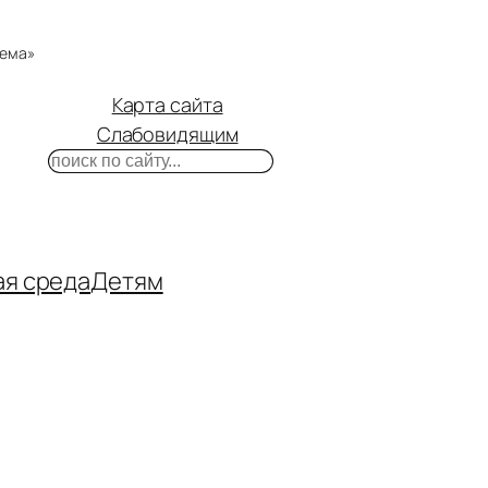
тема»
Карта сайта
Слабовидящим
Поиск
m
ube
нтакте
ая среда
Детям