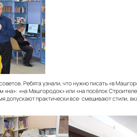
оветов. Ребята узнали, что нужно писать «в Машгоро
м «на»: «на Машгородок» или «на посёлок Строител
мя допускают практически все: смешивают стили, в