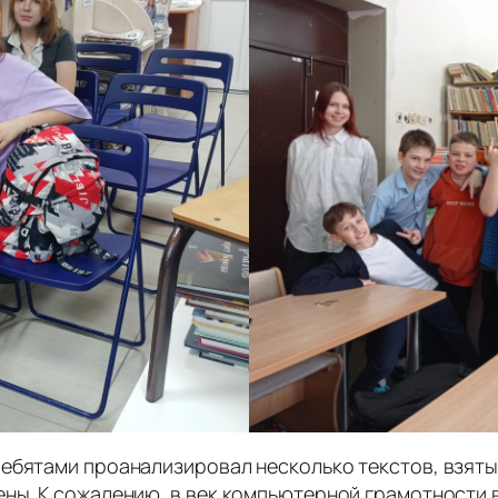
ебятами проанализировал несколько текстов, взяты
ны. К сожалению, в век компьютерной грамотности 