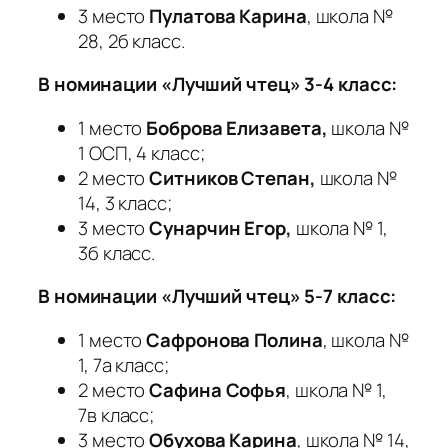
3 место
Пулатова Карина
, школа №
28, 2б класс.
В номинации «Лучший чтец» 3-4 класс:
1 место
Боброва Елизавета
,
школа №
1 ОСП, 4 класс;
2 место
Ситников Степан,
школа №
14, 3 класс;
3 место
Сунарчин Егор,
школа № 1,
3б класс.
В номинации «Лучший чтец» 5-7 класс:
1 место
Сафронова Полина
, школа №
1, 7а класс;
2 место
Сафина Софья
, школа № 1,
7в класс;
3 место
Обухова Карина
, школа № 14,