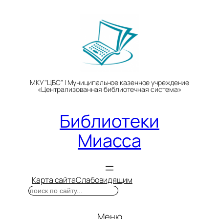
Перейти
к
содержимому
МКУ "ЦБС" | Муниципальное казенное учреждение
«Централизованная библиотечная система»
Библиотеки
Миасса
Карта сайта
Слабовидящим
Поиск
Меню