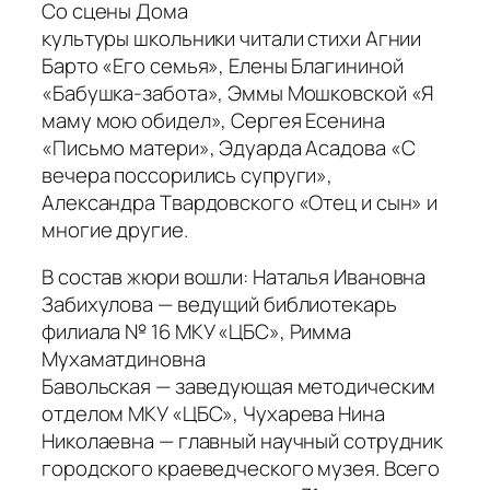
Со сцены Дома
культуры школьники читали стихи Агнии
Барто «Его семья», Елены Благининой
«Бабушка-забота», Эммы Мошковской «Я
маму мою обидел», Сергея Есенина
«Письмо матери», Эдуарда Асадова «С
вечера поссорились супруги»,
Александра Твардовского «Отец и сын» и
многие другие.
В состав жюри вошли: Наталья Ивановна
Забихулова — ведущий библиотекарь
филиала № 16 МКУ «ЦБС», Римма
Мухаматдиновна
Бавольская — заведующая методическим
отделом МКУ «ЦБС», Чухарева Нина
Николаевна — главный научный сотрудник
городского краеведческого музея. Всего