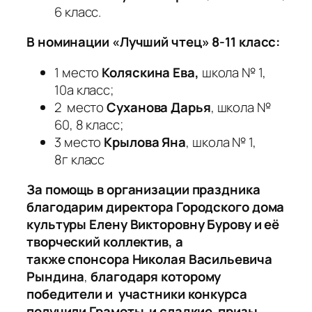
6 класс.
В номинации «Лучший чтец» 8-11 класс:
1 место
Коляскина Ева,
школа № 1,
10а класс;
2 место
Суханова Дарья
, школа №
60, 8 класс;
3 место
Крылова Яна
, школа № 1,
8г класс
За помощь в организации праздника
благодарим директора Городского дома
культуры Елену Викторовну Бурову и её
творческий коллектив, а
также спонсора Николая Васильевича
Рындина
,
благодаря которому
победители и участники конкурса
получили Грамоты и сладкие призы.