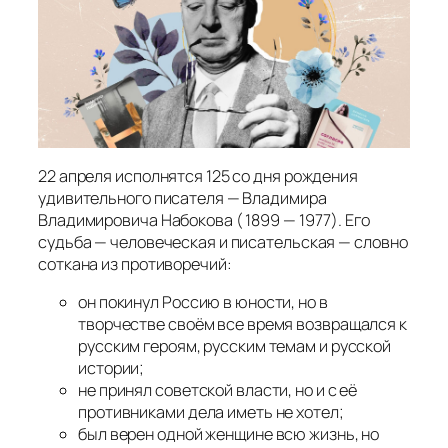
22 апреля исполнятся 125 со дня рождения
удивительного писателя — Владимира
Владимировича Набокова ( 1899 — 1977). Его
судьба — человеческая и писательская — словно
соткана из противоречий:
он покинул Россию в юности, но в
творчестве своём все время возвращался к
русским героям, русским темам и русской
истории;
не принял советской власти, но и с её
противниками дела иметь не хотел;
был верен одной женщине всю жизнь, но