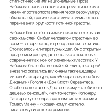
стилистические или национальные. Проза
Набокова пронизана поистине романтическими
идеями противопоставления героя серому миру
обывателей, трагического случая, мимолетного
переживания, хрупкости истинной красоты.
Набоков был остёр на язык и никогда не скрывал
своих мыслей. Он был человеком страстным во
всем — в творчестве, в преподавании, в критике.
Это касалось и литературных дел. Он с открытым
презрением рассуждал не только о некоторых
современниках, но и о признанных классиках. У
Набокова был собственный хейт-лист, в который
внезапно оказались включены такие шедевры
мировой литературы, как «Вечера на хуторе близ
Диканьки» Гоголя и «Дон Кихот» Сервантеса.
Особенно досталось Достоевскому – «любителю
дешевых сенсаций», «ничтожеству» Фолкнеру,
Пастернаку с его «развратным синтаксисом» и
Томасу Манну – «крошечному писателю,
писавшему гигантские романы».