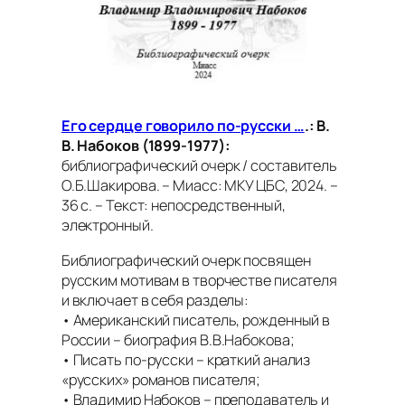
Его сердце говорило по-русски …
.: В.
В. Набоков (1899-1977):
библиографический очерк / составитель
О.Б.Шакирова. – Миасс: МКУ ЦБС, 2024. –
36 с. – Текст: непосредственный,
электронный.
Библиографический очерк посвящен
русским мотивам в творчестве писателя
и включает в себя разделы:
• Американский писатель, рожденный в
России – биография В.В.Набокова;
• Писать по-русски – краткий анализ
«русских» романов писателя;
• Владимир Набоков – преподаватель и