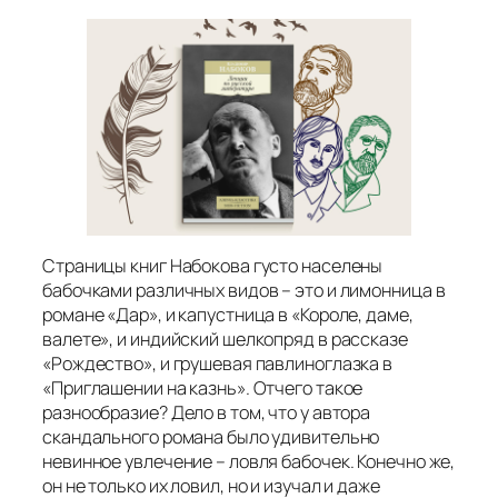
Страницы книг Набокова густо населены
бабочками различных видов – это и лимонница в
романе «Дар», и капустница в «Короле, даме,
валете», и индийский шелкопряд в рассказе
«Рождество», и грушевая павлиноглазка в
«Приглашении на казнь». Отчего такое
разнообразие? Дело в том, что у автора
скандального романа было удивительно
невинное увлечение – ловля бабочек. Конечно же,
он не только их ловил, но и изучал и даже