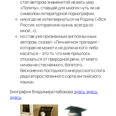
стал автором знаменитой на весь мир
«Лолиты», ставшей для многих чуть ли не
символом литературной порнографии;
никогда не хотел вернуться на Родину («Вся
Россия, которая мне нужна, всегда со
мной…»),
но став уже признанным англоязычным
автором, сказал: «Личная моя трагедия –
которая не может и не должна кого-либо
касаться – это то, что мне пришлось
отказаться от природной речи, от моего
ничем не стеснённого, богатого,
бесконечно послушного мне русского слога
ради второстепенного сорта английского
языка».
Биография Владимира Набокова
здесь
здесь
здесь