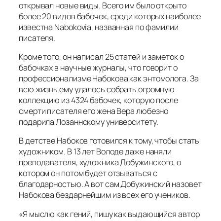
открывал новые виды. Всего им было открыто
более 20 видов бабочек, среди которых наиболее
известна Nabokovia, названная по фамилии
писателя.
Кроме того, он написал 25 статей и заметок о
бабочках в научные журналы, что говорит о
профессионализме Набокова как энтомолога. За
всю жизнь ему удалось собрать огромную
коллекцию из 4324 бабочек, которую после
смерти писателя его жена Вера любезно
подарила Лозаннскому университету.
В детстве Набоков готовился к тому, чтобы стать
художником. В 13 лет Володе даже наняли
преподавателя, художника Добужинского, о
котором он потом будет отзываться с
благодарностью. А вот сам Добужинский назовет
Набокова бездарнейшим из всех его учеников.
«Я мыслю как гений, пишу как выдающийся автор