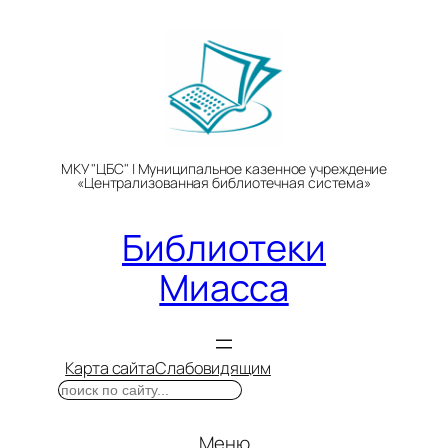
Перейти
к
содержимому
МКУ "ЦБС" | Муниципальное казенное учреждение
«Централизованная библиотечная система»
Библиотеки
Миасса
Карта сайта
Слабовидящим
Поиск
Меню