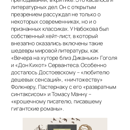
литературных дел. Он с открытым
презрением рассуждал не только о
некоторых современниках, но и о
признанных классиках. У Набокова был
собственный хейт-лист, в который
внезапно оказались включены такие
шедевры мировой литературы, как
«Вечера на хуторе близ Диканьки» Гоголя
и «Дон Кихот» Сервантеса. Особенно
досталось Достоевскому – «любителю
дешевых сенсаций», «ничтожеству»
Фолкнеру, Пастернаку с его «развратным
синтаксисом» и Томасу Манну –
«крошечному писателю, писавшему
гигантские романы».