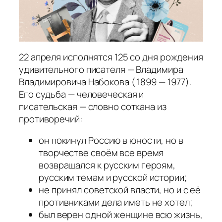
22 апреля исполнятся 125 со дня рождения
удивительного писателя — Владимира
Владимировича Набокова ( 1899 — 1977).
Его судьба — человеческая и
писательская — словно соткана из
противоречий:
он покинул Россию в юности, но в
творчестве своём все время
возвращался к русским героям,
русским темам и русской истории;
не принял советской власти, но и с её
противниками дела иметь не хотел;
был верен одной женщине всю жизнь,