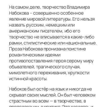
На самом деле, творчество Владимира
Набокова – совершенно особенное
явление мировой литературы. Его нельзя
назвать русским, немецким или
американским писателем, ибо его
творчество не вписывается в какие-либо
рамки, стилистические или национальные.
Проза Набокова пронизана поистине
романтическими идеями
противопоставления героя серому миру
обывателей, трагического случая,
мимолетного переживания, хрупкости
истинной красоты.
Набоков был остёр на язык и никогда не
скрывал своих мыслей. Он был человеком
страстным во всем — в творчестве, в
преподавании, в критике. Это касалось и