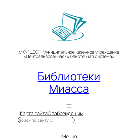
Перейти
к
содержимому
МКУ "ЦБС" | Муниципальное казенное учреждение
«Централизованная библиотечная система»
Библиотеки
Миасса
Карта сайта
Слабовидящим
Поиск
Меню