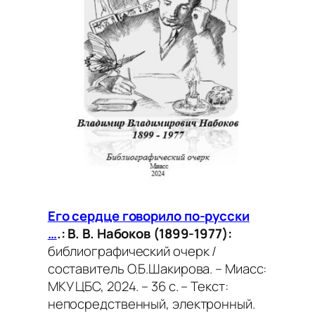
Его сердце говорило по-русски
…
.: В. В. Набоков (1899-1977):
библиографический очерк /
составитель О.Б.Шакирова. – Миасс:
МКУ ЦБС, 2024. – 36 с. – Текст:
непосредственный, электронный.