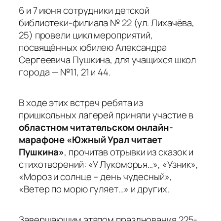
6 и 7 июня сотрудники детской
библиотеки-филиала № 22 (ул. Лихачёва,
25) провели цикл мероприятий,
посвящённых юбилею Александра
Сергеевича Пушкина, для учащихся школ
города — №11, 21 и 44.
В ходе этих встреч ребята из
пришкольных лагерей приняли участие в
областном читательском онлайн-
марафоне «Южный Урал читает
Пушкина»
, прочитав отрывки из сказок и
стихотворений: «У Лукоморья…», «Узник»,
«Мороз и солнце – день чудесный»,
«Ветер по морю гуляет…» и других.
Завершающим этапом празднования 225-