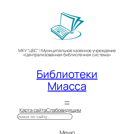
Перейти
к
содержимому
МКУ "ЦБС" | Муниципальное казенное учреждение
«Централизованная библиотечная система»
Библиотеки
Миасса
Карта сайта
Слабовидящим
Поиск
Меню