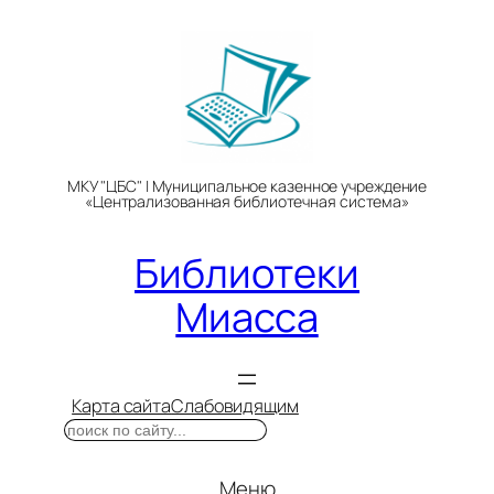
Перейти
к
содержимому
МКУ "ЦБС" | Муниципальное казенное учреждение
«Централизованная библиотечная система»
Библиотеки
Миасса
Карта сайта
Слабовидящим
Поиск
Меню