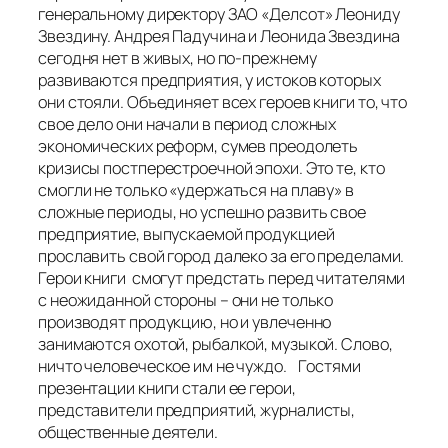
генеральному директору ЗАО «Делсот» Леониду
Звездину. Андрея Падучина и Леонида Звездина
сегодня нет в живых, но по-прежнему
развиваются предприятия, у истоков которых
они стояли. Объединяет всех героев книги то, что
свое дело они начали в период сложных
экономических реформ, сумев преодолеть
кризисы постперестроечной эпохи. Это те, кто
смогли не только «удержаться на плаву» в
сложные периоды, но успешно развить свое
предприятие, выпускаемой продукцией
прославить свой город далеко за его пределами.
Герои книги смогут предстать перед читателями
с неожиданной стороны – они не только
производят продукцию, но и увлеченно
занимаются охотой, рыбалкой, музыкой. Слово,
ничто человеческое им не чуждо. Гостями
презентации книги стали ее герои,
представители предприятий, журналисты,
общественные деятели.