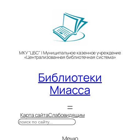
Перейти
к
содержимому
МКУ "ЦБС" | Муниципальное казенное учреждение
«Централизованная библиотечная система»
Библиотеки
Миасса
Карта сайта
Слабовидящим
Поиск
Меню