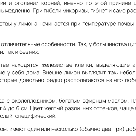
ии и оголении корней, именно по этой причине 
ь медленно. При гибели микоризы, гибнет и само рас
ствы у лимона начинается при температуре почвы и
отличительные особенности. Так, у большинства ци
 так и без них.
тве находятся железистые клетки, выделяющие а
е у себя дома. Внешне лимон выглядит так: небо
оторые довольно редко располагаются на его побег
ода с околоплодником, богатым эфирным маслом. П
т 4 до 6 см. Цвет желтый различных оттенков, чаще
ислый, специфический.
м, имеют один или несколько (обычно два-три) до