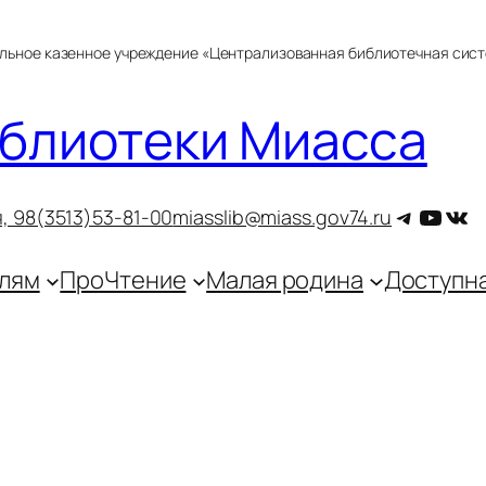
альное казенное учреждение «Централизованная библиотечная сис
блиотеки Миасса
Telegra
YouT
ВКо
, 9
8(3513)53-81-00
miasslib@miass.gov74.ru
лям
ПроЧтение
Малая родина
Доступн