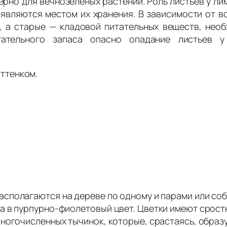
ерно для вечнозеленых растений. Роль листьев у ли
 являются местом их хранения. В зависимости от 
 а старые — кладовой питательных веществ, необ
тательного запаса опасно опадание листьев у
ттенком.
асполагаются на дереве по одному и парами или соб
в пурпурно-фиолетовый цвет. Цветки имеют сростн
ногочисленных тычинок, которые, срастаясь, образу