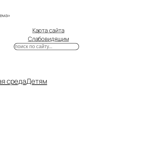
тема»
Карта сайта
Слабовидящим
Поиск
m
ube
нтакте
ая среда
Детям