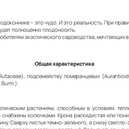
одоконнике – это чудо. И это реальность. При прав
будет полноценно плодоносить.
юбителям экзотического садоводства, мечтающих ви
Общая характеристика
aceae), подсемейству померанцевых (Aurantioideo
 Burm.).
ическим растениям, способным в условиях тепло
о снабжены колючками. Крона раскидистая или пони
ирину. Сверху листья темно-зеленого, а снизу светл