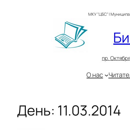
Перейти
к
МКУ "ЦБС" | Муницип
содержимому
Би
пр. Октября
О нас
Читате
День:
11.03.2014