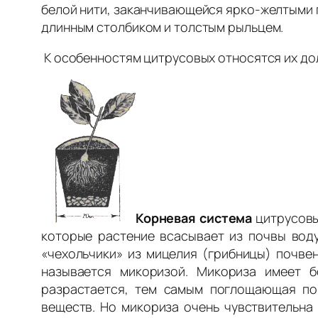
белой нити, заканчивающейся ярко-желтыми п
длинным столбиком и толстым рыльцем.
К особенностям цитрусовых относятся их дол
Корневая система
цитрусовы
которые растение всасывает из почвы вод
«чехольчики» из мицелия (грибницы) почве
называется микоризой. Микориза имеет б
разрастается, тем самым поглощающая пов
веществ. Но микориза очень чувствительна