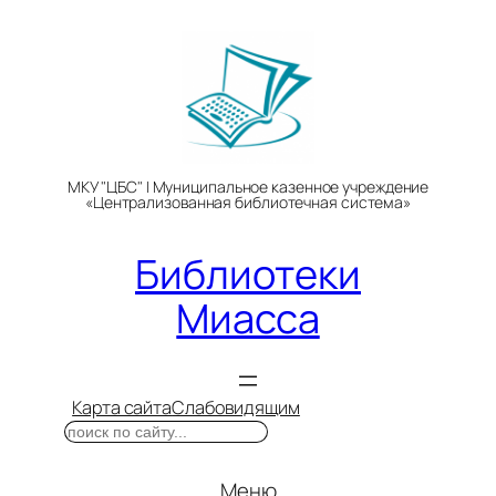
Перейти
к
содержимому
МКУ "ЦБС" | Муниципальное казенное учреждение
«Централизованная библиотечная система»
Библиотеки
Миасса
Карта сайта
Слабовидящим
Поиск
Меню