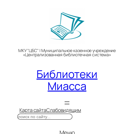
Перейти
к
содержимому
МКУ "ЦБС" | Муниципальное казенное учреждение
«Централизованная библиотечная система»
Библиотеки
Миасса
Карта сайта
Слабовидящим
Поиск
Меню