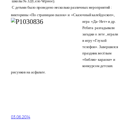
школы № 32(Село Чёрное).
С детьми было проведено несколько различных мероприятий :
викторины «По страницам сказок» и «Сказочный калейдоскоп»,
игра «Да- Нет»
и др.
Ребята разгадывали
загадки о лете , играли
в игру «Глухой
телефон». Завершился
праздник весёлым
«библио- караоке» и
конкурсом детских
рисунков на асфальте.
03.06.2014