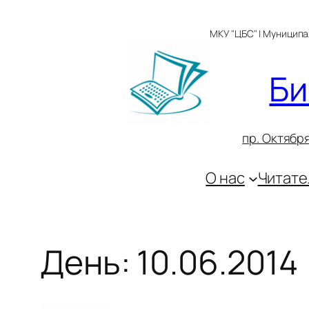
Перейти
к
МКУ "ЦБС" | Муницип
содержимому
Би
пр. Октября
О нас
Читате
День:
10.06.2014