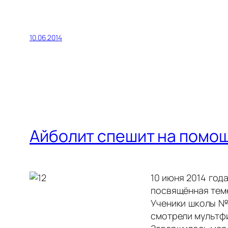
10.06.2014
Айболит спешит на помо
10 июня 201
4 год
посвящённая теме
Ученики школы №1
смотрели мультфи