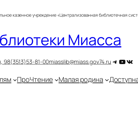
альное казенное учреждение «Централизованная библиотечная сис
блиотеки Миасса
Telegra
YouT
ВКо
, 9
8(3513)53-81-00
miasslib@miass.gov74.ru
лям
ПроЧтение
Малая родина
Доступн