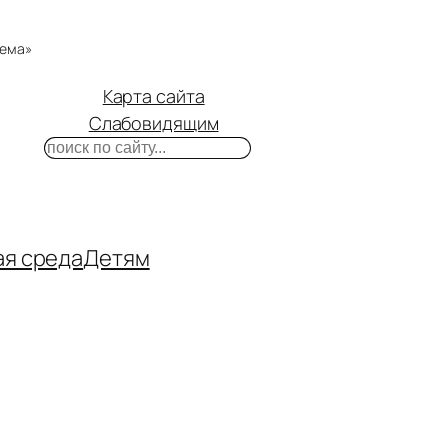
тема»
Карта сайта
Слабовидящим
Поиск
m
ube
нтакте
ая среда
Детям