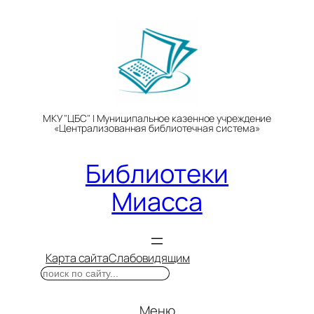
Перейти
к
содержимому
МКУ "ЦБС" | Муниципальное казенное учреждение
«Централизованная библиотечная система»
Библиотеки
Миасса
Карта сайта
Слабовидящим
Поиск
Меню