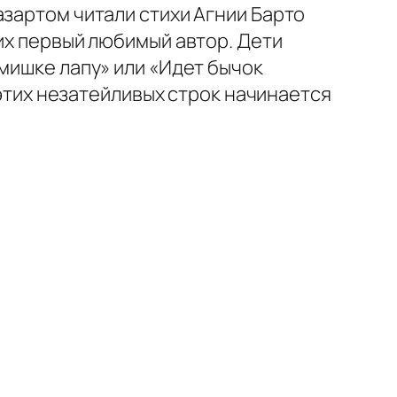
азартом читали стихи Агнии Барто
их первый любимый автор. Дети
мишке лапу» или «Идет бычок
 этих незатейливых строк начинается