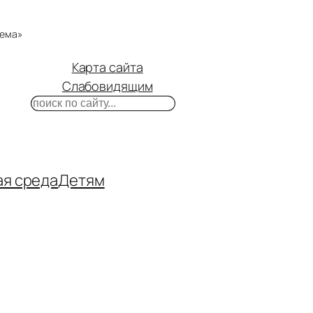
тема»
Карта сайта
Слабовидящим
Поиск
m
ube
нтакте
ая среда
Детям