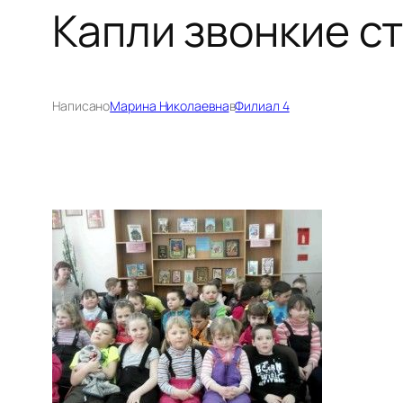
Капли звонкие с
Написано
Марина Николаевна
в
Филиал 4