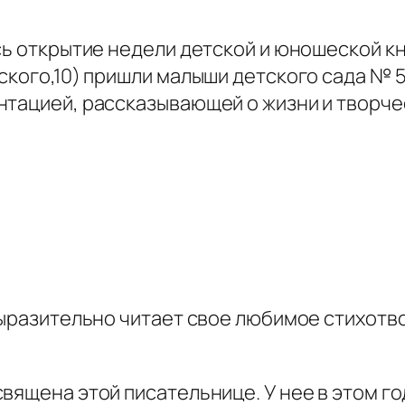
сь открытие недели детской и юношеской кн
ского,10) пришли малыши детского сада № 
нтацией, рассказывающей о жизни и творче
 выразительно читает свое любимое стихотв
ящена этой писательнице. У нее в этом год