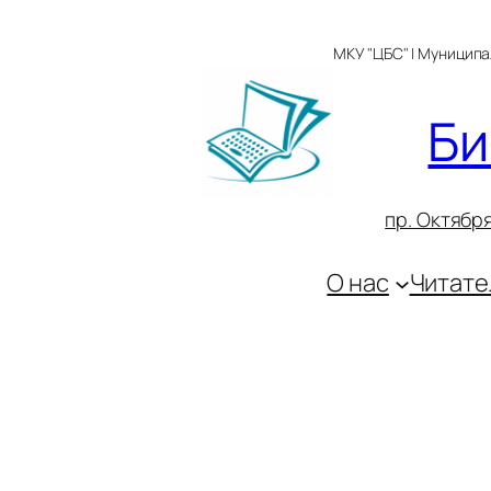
Перейти
к
МКУ "ЦБС" | Муницип
содержимому
Би
пр. Октября
О нас
Читате