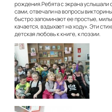
рождения.Ребята с экрана услышали с
сами, отвечали на вопросы викторины
быстро запоминают ее простые, милые
качается, вздыхает на ходу». Эти сти
детская любовь к книге, к поэзии.