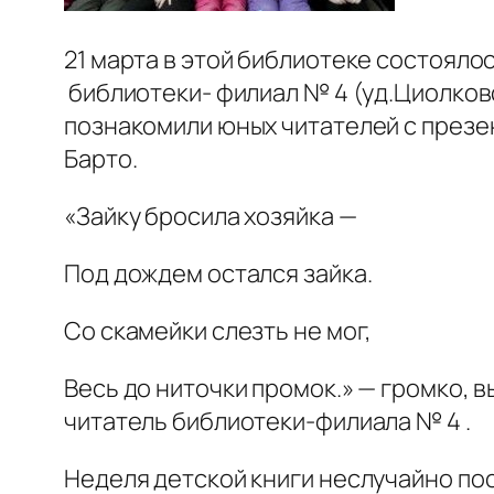
21 марта в этой библиотеке состояло
библиотеки- филиал № 4 (уд.Циолков
познакомили юных читателей с презе
Барто.
«Зайку бросила хозяйка —
Под дождем остался зайка.
Со скамейки слезть не мог,
Весь до ниточки промок.» — громко,
читатель библиотеки-филиала № 4 .
Неделя детской книги неслучайно посв