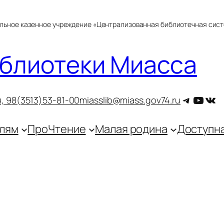
альное казенное учреждение «Централизованная библиотечная сис
блиотеки Миасса
Telegra
YouT
ВКо
, 9
8(3513)53-81-00
miasslib@miass.gov74.ru
лям
ПроЧтение
Малая родина
Доступн