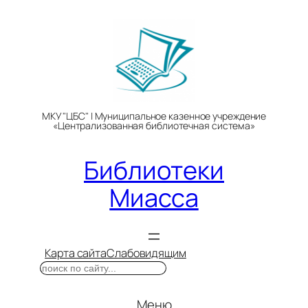
Перейти
к
содержимому
МКУ "ЦБС" | Муниципальное казенное учреждение
«Централизованная библиотечная система»
Библиотеки
Миасса
Карта сайта
Слабовидящим
Поиск
Меню