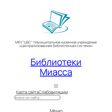
Перейти
к
содержимому
МКУ "ЦБС" | Муниципальное казенное учреждение
«Централизованная библиотечная система»
Библиотеки
Миасса
Карта сайта
Слабовидящим
Поиск
Меню