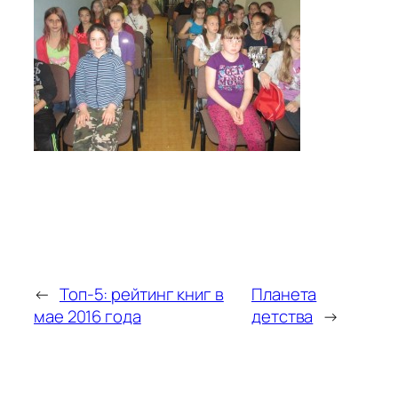
←
Топ-5: рейтинг книг в
Планета
мае 2016 года
детства
→