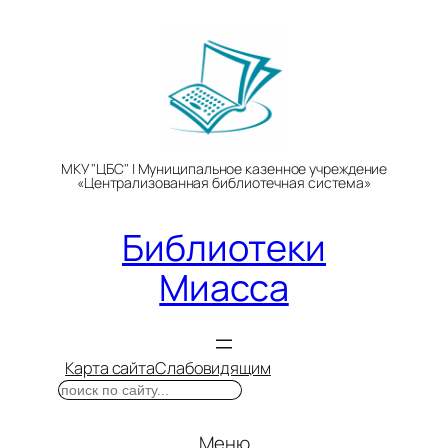
Перейти
к
содержимому
МКУ "ЦБС" | Муниципальное казенное учреждение
«Централизованная библиотечная система»
Библиотеки
Миасса
Карта сайта
Слабовидящим
Поиск
Меню