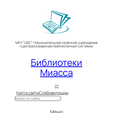
Перейти
к
содержимому
МКУ "ЦБС" | Муниципальное казенное учреждение
«Централизованная библиотечная система»
Библиотеки
Миасса
Карта сайта
Слабовидящим
Поиск
Меню