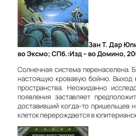
Зан Т. Дар Юпи
во Эксмо; СПб.:Изд – во Домино, 20
Солнечная система перенаселена. Б
настоящую кровавую бойню. Выход к
пространства. Неожиданно исслед
появления заставляет предположит
доставивший когда-то пришельцев н
клеток перерождается в юпитерианск