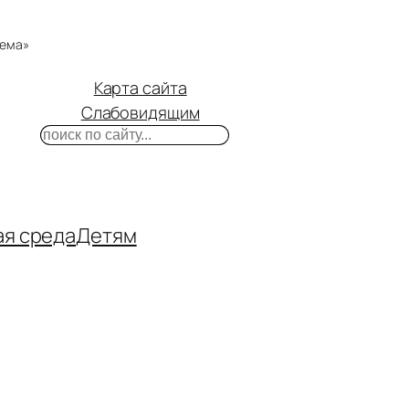
тема»
Карта сайта
Слабовидящим
Поиск
m
ube
нтакте
ая среда
Детям