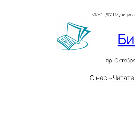
Перейти
к
МКУ "ЦБС" | Муницип
содержимому
Би
пр. Октября
О нас
Читате