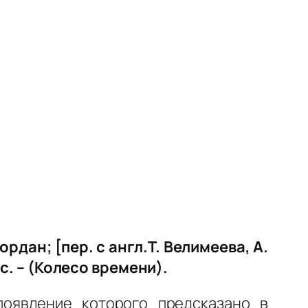
рдан; [пер. с англ.Т. Велимеева, А.
9 с. – (Колесо времени).
появление которого предсказано в