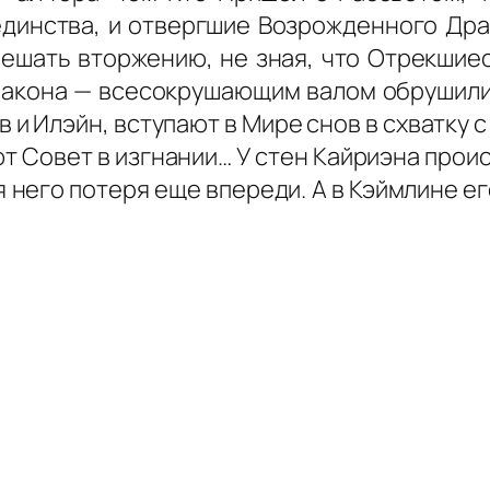
 единства, и отвергшие Возрожденного Дра
мешать вторжению, не зная, что Отрекшие
акона — всесокрушающим валом обрушились 
в и Илэйн, вступают в Мире снов в схватку
т Совет в изгнании… У стен Кайриэна проис
ля него потеря еще впереди. А в Кэймлине е