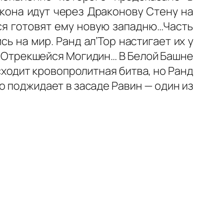
кона идут через Драконову Стену на
ся готовят ему новую западню…Часть
на мир. Ранд ал’Тор настигает их у
 с Отрекшейся Могидин… В Белой Башне
ходит кровопролитная битва, но Ранд
го поджидает в засаде Равин — один из