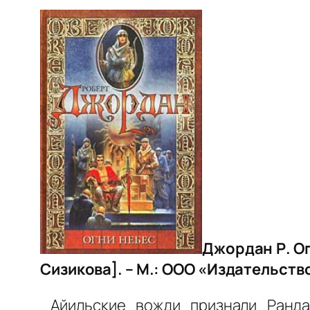
Джордан Р. Ог
Сизикова]. – М.: ООО «Издательств
Айильские вожди признали Ранда