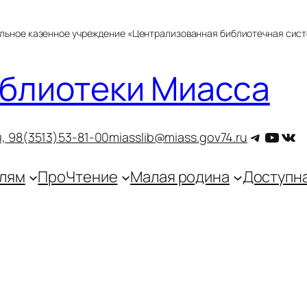
альное казенное учреждение «Централизованная библиотечная сис
блиотеки Миасса
Telegra
YouT
ВКо
, 9
8(3513)53-81-00
miasslib@miass.gov74.ru
лям
ПроЧтение
Малая родина
Доступн