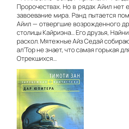
Пророчествах. Но в рядах Айил нет
завоевание мира. Ранд пытается по
Айил — отвергшие возрожденного др
столицы Кайриэна… Его друзья, Найни
раскол. Мятежные Айз Седай собираю
ал’Тор не знает, что самая горькая д
Отрекшихся…