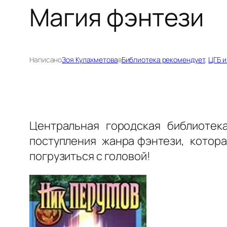
Магия фэнтези
Написано
Зоя Кулахметова
в
Библиотека рекомендует
, 
ЦГБ и
Центральная городская библиотек
поступления жанра фэнтези, котора
погрузиться с головой!