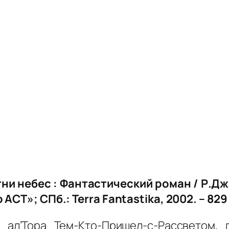
ни небес : Фантастический роман / Р.Джо
о АСТ»; СПб.:
Terra
Fantastika
, 2002. – 82
 ал’Тора Тем-Кто-Пришел-с-Рассветом, 