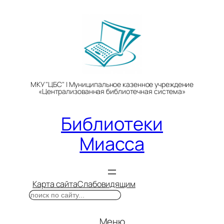
Перейти
к
содержимому
МКУ "ЦБС" | Муниципальное казенное учреждение
«Централизованная библиотечная система»
Библиотеки
Миасса
Карта сайта
Слабовидящим
Поиск
Меню