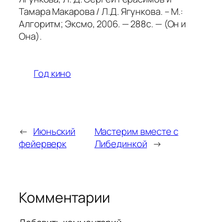
Тамара Макарова / Л.Д. Ягункова. – М.:
Алгоритм; Эксмо, 2006. — 288с. — (Он и
Она).
Год кино
←
Июньский
Мастерим вместе с
фейерверк
Либединкой
→
Комментарии