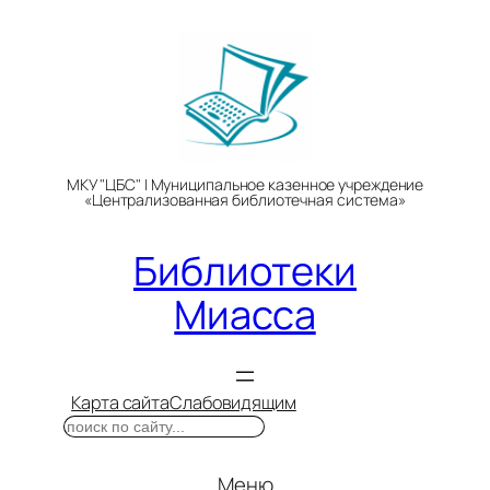
Перейти
к
содержимому
МКУ "ЦБС" | Муниципальное казенное учреждение
«Централизованная библиотечная система»
Библиотеки
Миасса
Карта сайта
Слабовидящим
Поиск
Меню