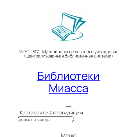
Перейти
к
содержимому
МКУ "ЦБС" | Муниципальное казенное учреждение
«Централизованная библиотечная система»
Библиотеки
Миасса
Карта сайта
Слабовидящим
Поиск
Меню