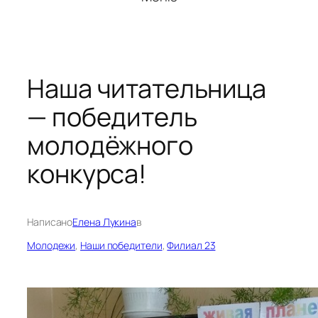
Наша читательница
— победитель
молодёжного
конкурса!
Написано
Елена Лукина
в
Молодежи
, 
Наши победители
, 
Филиал 23