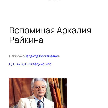
Вспоминая Аркадия
Райкина
Написано
Надежда Васильевна
в
ЦГБ им. Ю.Н. Либединского