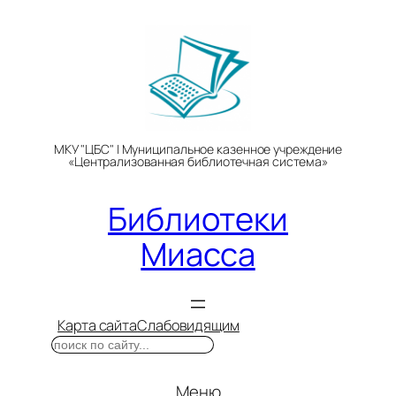
Перейти
к
содержимому
МКУ "ЦБС" | Муниципальное казенное учреждение
«Централизованная библиотечная система»
Библиотеки
Миасса
Карта сайта
Слабовидящим
Поиск
Меню