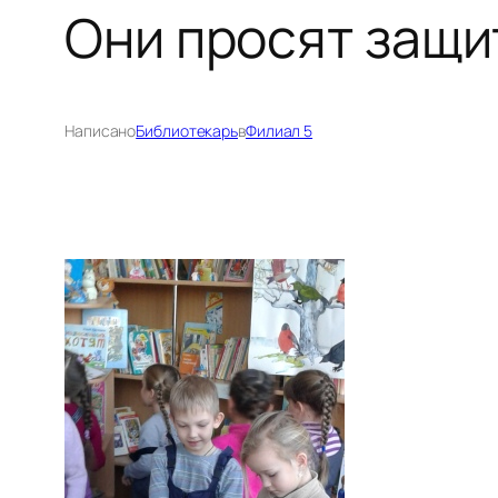
Они просят защи
Написано
Библиотекарь
в
Филиал 5