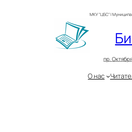
Перейти
к
МКУ "ЦБС" | Муницип
содержимому
Би
пр. Октября
О нас
Читате