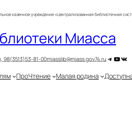
альное казенное учреждение «Централизованная библиотечная сис
блиотеки Миасса
Telegra
YouT
ВКо
, 9
8(3513)53-81-00
miasslib@miass.gov74.ru
лям
ПроЧтение
Малая родина
Доступн