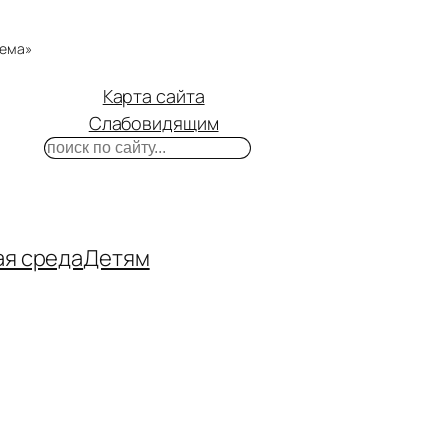
тема»
Карта сайта
Слабовидящим
Поиск
m
ube
нтакте
ая среда
Детям