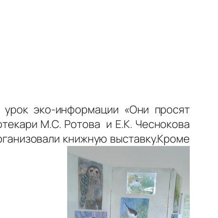
 урок эко-информации «Они просят
текари М.С. Ротова и Е.К. Чеснокова
рганизовали книжную выставку.Кроме