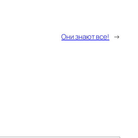
Они знают все!
→