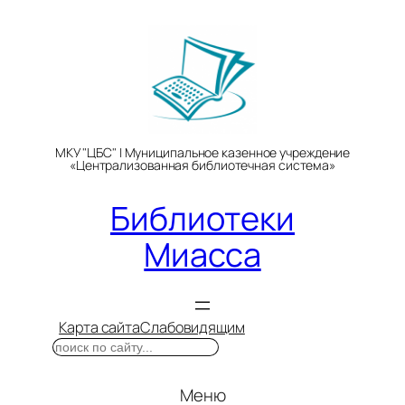
Перейти
к
содержимому
МКУ "ЦБС" | Муниципальное казенное учреждение
«Централизованная библиотечная система»
Библиотеки
Миасса
Карта сайта
Слабовидящим
Поиск
Меню