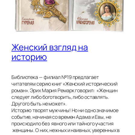
Женский взгляд на
историю
Библиотека — филиал №19 предлагает
читателям серию книг «Женский исторический
роман». Эрих Мария Ремарк говорил: «Женщин
следует либо боготворить, либо оставлять.
Другого быть не может».
Историю творят мужчины! Но ни одно значимое
событие, начиная со времен Адама и Евы, не
происходило без явного или тайного участия
женщины. О них, нежных и наивных, уверенных в